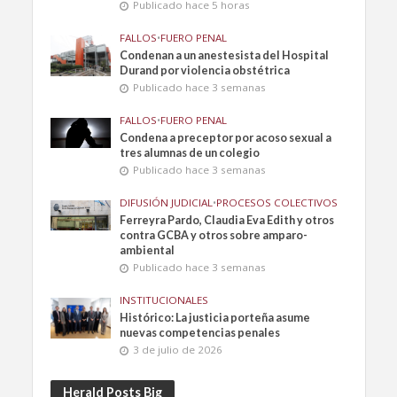
Publicado hace 5 horas
FALLOS
•
FUERO PENAL
Condenan a un anestesista del Hospital
Durand por violencia obstétrica
Publicado hace 3 semanas
FALLOS
•
FUERO PENAL
Condena a preceptor por acoso sexual a
tres alumnas de un colegio
Publicado hace 3 semanas
DIFUSIÓN JUDICIAL
•
PROCESOS COLECTIVOS
Ferreyra Pardo, Claudia Eva Edith y otros
contra GCBA y otros sobre amparo-
ambiental
Publicado hace 3 semanas
INSTITUCIONALES
Histórico: La justicia porteña asume
nuevas competencias penales
3 de julio de 2026
Herald Posts Big