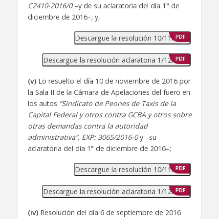
C2410-2016/0
–y de su aclaratoria del día 1° de
diciembre de 2016–; y,
Descargue la resolución 10/11/2016
PDF
Descargue la resolución aclaratoria 1/12/2016
PDF
(v)
Lo resuelto el día 10 de noviembre de 2016 por
la Sala II de la Cámara de Apelaciones del fuero en
los autos
“Sindicato de Peones de Taxis de la
Capital Federal y otros contra GCBA y otros sobre
otras demandas contra la autoridad
administrativa”, EXP: 3065/2016-0
y –su
aclaratoria del día 1° de diciembre de 2016–;
Descargue la resolución 10/11/2016
PDF
Descargue la resolución aclaratoria 1/12/2016
PDF
(iv)
Resolución del día 6 de septiembre de 2016