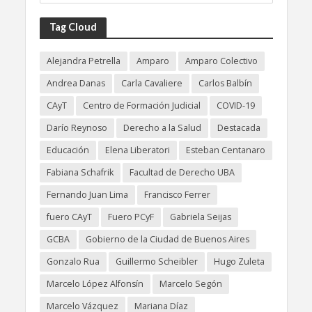
Tag Cloud
Alejandra Petrella
Amparo
Amparo Colectivo
Andrea Danas
Carla Cavaliere
Carlos Balbín
CAyT
Centro de Formación Judicial
COVID-19
Darío Reynoso
Derecho a la Salud
Destacada
Educación
Elena Liberatori
Esteban Centanaro
Fabiana Schafrik
Facultad de Derecho UBA
Fernando Juan Lima
Francisco Ferrer
fuero CAyT
Fuero PCyF
Gabriela Seijas
GCBA
Gobierno de la Ciudad de Buenos Aires
Gonzalo Rua
Guillermo Scheibler
Hugo Zuleta
Marcelo López Alfonsín
Marcelo Segón
Marcelo Vázquez
Mariana Díaz