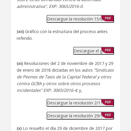
administrativa”, EXP: 3065/2016-0
.
Descargue la resolución 15/8/2018
PDF
(xii)
Gráfico con la estructura del proceso antes
referido.
Descargue el gráfico
PDF
(xi)
Resoluciones del 2 de noviembre de 2017 y 29
de enero de 2018 dictadas en los autos
“Sindicato
de Peones de Taxis de la Capital Federal y otros
contra GCBA y otros sobre otros procesos
incidentales” EXP: 3065/2016-4
; y,
Descargue la resolución 2/11/2017
PDF
Descargue la resolución 29/1/2018
PDF
(x)
Lo resuelto el día 29 de diciembre de 2017 por