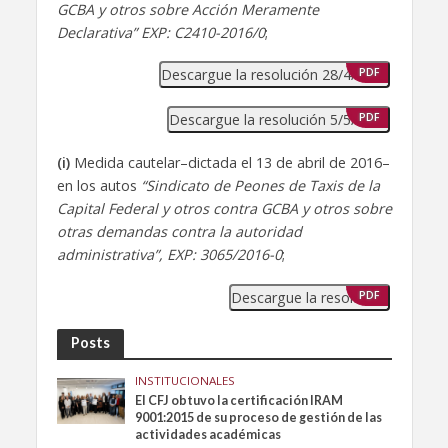
GCBA y otros sobre Acción Meramente
Declarativa” EXP: C2410-2016/0
;
Descargue la resolución 28/4/2016
PDF
Descargue la resolución 5/5/2016
PDF
(i)
Medida cautelar–dictada el 13 de abril de 2016–
en los autos
“Sindicato de Peones de Taxis de la
Capital Federal y otros contra GCBA y otros sobre
otras demandas contra la autoridad
administrativa”, EXP: 3065/2016-0
;
Descargue la resolución
PDF
Posts
INSTITUCIONALES
El CFJ obtuvo la certificación IRAM
9001:2015 de su proceso de gestión de las
actividades académicas