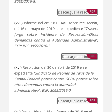
3065/2016-5.
Descargue la resolución
PDF
(xvii)
Informe del art. 16 CCAyT sobre recusación,
del 16 de mayo de 2019 en el expediente “
Travers
Jorge sobre Incidente de Recusación-Otras
demandas contra la Autoridad Administrativa”,
EXP: INC 3065/2016-5.
Descargue el informe
PDF
(xvi)
Resolución del 30 de abril de 2019 en el
expediente
“Sindicato de Peones de Taxis de la
Capital Federal y otros contra GCBA y otros sobre
otras demandas contra la autoridad
administrativa”, EXP: 3065/2016-0
.
Descargue la resolución
PDF
(xv)
Resolución del 18 de febrero de 2019 en el