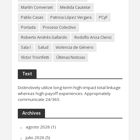
Martín Converset
Medida Cautelar
Pablo Casas
Patricia López Vergara
PCyF
Portada
Proceso Colectivo
Roberto Andrés Gallardo
Rodolfo Ariza Clerici
Sala I
Salud
Violencia de Género
Víctor Trionfetti
Últimas Noticias
Text
Distinctively utilize long-term high-impact total linkage
whereas high-payoff experiences. Appropriately
communicate 24/365.
Archives
agosto 2026
(1)
julio 2026
(5)