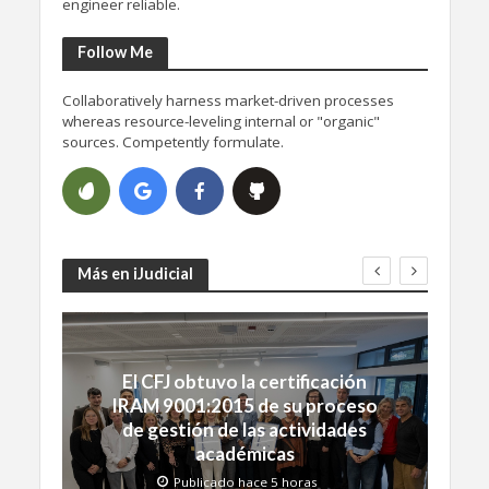
engineer reliable.
Follow Me
Collaboratively harness market-driven processes
whereas resource-leveling internal or "organic"
sources. Competently formulate.
Más en iJudicial
El CFJ obtuvo la certificación
IRAM 9001:2015 de su proceso
de gestión de las actividades
académicas
Publicado hace 5 horas