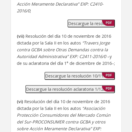
Acción Meramente Declarativa” EXP: C2410-
2016/0
;
Descargue la resolución
PDF
(vii)
Resolución del día 10 de noviembre de 2016
dictada por la Sala II en los autos
“Travers Jorge
contra GCBA sobre Otras Demandas contra la
Autoridad Administrativa” EXP: C2411-2016/0
–y
de su aclaratoria del día 1° de diciembre de 2016–;
Descargue la resolución 10/11/2016
PDF
Descargue la resolución aclaratoria 1/12/2016
PDF
(vi)
Resolución del día 10 de noviembre de 2016
dictada por la Sala II en los autos
“Asociación
Protección Consumidores del Mercado Común
del Sur-PROCONSUMER contra GCBA y otros
sobre Acción Meramente Declarativa” EXP: