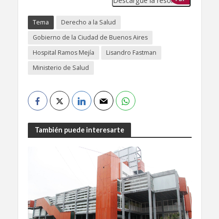
Descargue la resolución
Tema
Derecho a la Salud
Gobierno de la Ciudad de Buenos Aires
Hospital Ramos Mejía
Lisandro Fastman
Ministerio de Salud
También puede interesarte