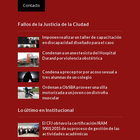
Contacto
Fallos de la Justicia de la Ciudad
Imponen realizar un taller de capacitación
en discapacidad diseñado para el caso
Condenan a un anestesista del Hospital
Durand por violencia obstétrica
Condena a preceptor por acoso sexual a
tres alumnas de un colegio
Ordenan a ObSBA proveer una silla
motorizada a un joven con distrofia
muscular
Lo último en Institucional
El CFJ obtuvo la certificación IRAM
9001:2015 de su proceso de gestión de las
actividades académicas