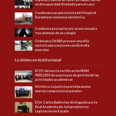
en discapacidad diseñado para el caso
Condenan a un anestesista del Hospital
Durand por violencia obstétrica
Condena a preceptor por acoso sexual a
tres alumnas de un colegio
Ordenan a ObSBA proveer una silla
motorizada a un joven con distrofia
muscular
Lo último en Institucional
El CFJ obtuvo la certificación IRAM
9001:2015 de su proceso de gestión de las
actividades académicas
Histórico: La justicia porteña asume
nuevas competencias penales
El Dr. Carlos Balbín fue distinguido por la
Real Academia de Jurisprudencia y
Legislación de España