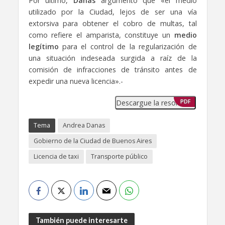
Por último,
Danas
argumentó que «el medio
utilizado por la Ciudad, lejos de ser una vía
extorsiva para obtener el cobro de multas, tal
como refiere el amparista, constituye un
medio
legítimo
para el control de la regularización de
una situación indeseada surgida a raíz de la
comisión de infracciones de tránsito antes de
expedir una nueva licencia».-
Descargue la resolución
PDF
Tema
Andrea Danas
Gobierno de la Ciudad de Buenos Aires
Licencia de taxi
Transporte público
También puede interesarte