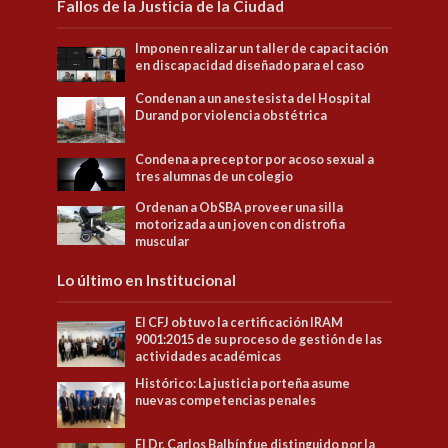
Fallos de la Justicia de la Ciudad
Imponen realizar un taller de capacitación
en discapacidad diseñado para el caso
Condenan a un anestesista del Hospital
Durand por violencia obstétrica
Condena a preceptor por acoso sexual a
tres alumnas de un colegio
Ordenan a ObSBA proveer una silla
motorizada a un joven con distrofia
muscular
Lo último en Institucional
El CFJ obtuvo la certificación IRAM
9001:2015 de su proceso de gestión de las
actividades académicas
Histórico: La justicia porteña asume
nuevas competencias penales
El Dr. Carlos Balbín fue distinguido por la