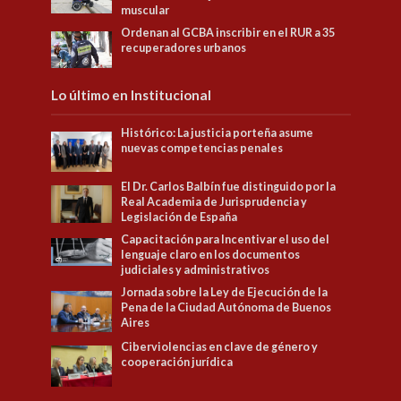
muscular
Ordenan al GCBA inscribir en el RUR a 35
recuperadores urbanos
Lo último en Institucional
Histórico: La justicia porteña asume
nuevas competencias penales
El Dr. Carlos Balbín fue distinguido por la
Real Academia de Jurisprudencia y
Legislación de España
Capacitación para Incentivar el uso del
lenguaje claro en los documentos
judiciales y administrativos
Jornada sobre la Ley de Ejecución de la
Pena de la Ciudad Autónoma de Buenos
Aires
Ciberviolencias en clave de género y
cooperación jurídica