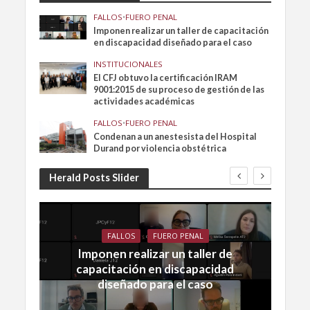
FALLOS
•
FUERO PENAL
Imponen realizar un taller de capacitación
en discapacidad diseñado para el caso
INSTITUCIONALES
El CFJ obtuvo la certificación IRAM
9001:2015 de su proceso de gestión de las
actividades académicas
FALLOS
•
FUERO PENAL
Condenan a un anestesista del Hospital
Durand por violencia obstétrica
Herald Posts Slider
FALLOS
FUERO PENAL
Imponen realizar un taller de
capacitación en discapacidad
diseñado para el caso