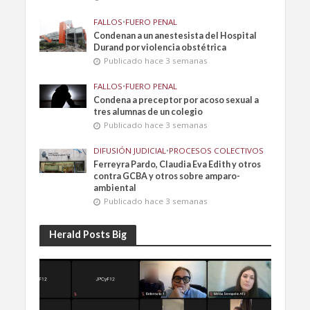
FALLOS
•
FUERO PENAL
Condenan a un anestesista del Hospital
Durand por violencia obstétrica
Publicado hace 3 semanas
FALLOS
•
FUERO PENAL
Condena a preceptor por acoso sexual a
tres alumnas de un colegio
Publicado hace 3 semanas
DIFUSIÓN JUDICIAL
•
PROCESOS COLECTIVOS
Ferreyra Pardo, Claudia Eva Edith y otros
contra GCBA y otros sobre amparo-
ambiental
Publicado hace 3 semanas
Herald Posts Big