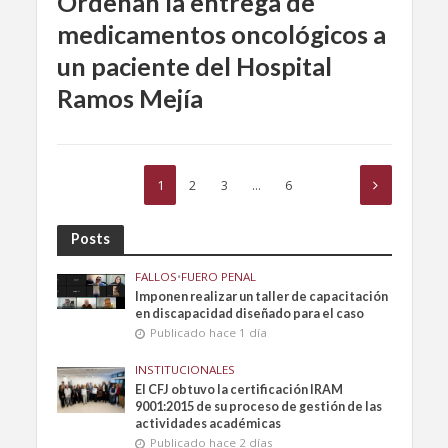
Ordenan la entrega de
medicamentos oncológicos a
un paciente del Hospital
Ramos Mejía
1
2
3
…
6
Posts
FALLOS
•
FUERO PENAL
Imponen realizar un taller de capacitación
en discapacidad diseñado para el caso
Publicado hace 1 día
INSTITUCIONALES
El CFJ obtuvo la certificación IRAM
9001:2015 de su proceso de gestión de las
actividades académicas
Publicado hace 2 días