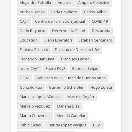
Alejandra Petrella
Amparo
Amparo Colectivo
Andrea Danas
Carla Cavaliere
Carlos Balbín
CAyT
Centro de Formación Judicial
COVID-19
Darío Reynoso
Derecho a la Salud
Destacada
Educación
Elena Liberatori
Esteban Centanaro
Fabiana Schafrik
Facultad de Derecho UBA
Fernando Juan Lima
Francisco Ferrer
fuero CAyT
Fuero PCyF
Gabriela Seijas
GCBA
Gobierno de la Ciudad de Buenos Aires
Gonzalo Rua
Guillermo Scheibler
Hugo Zuleta
Marcelo López Alfonsín
Marcelo Segón
Marcelo Vázquez
Mariana Díaz
Martín Converset
Medida Cautelar
Pablo Casas
Patricia López Vergara
PCyF