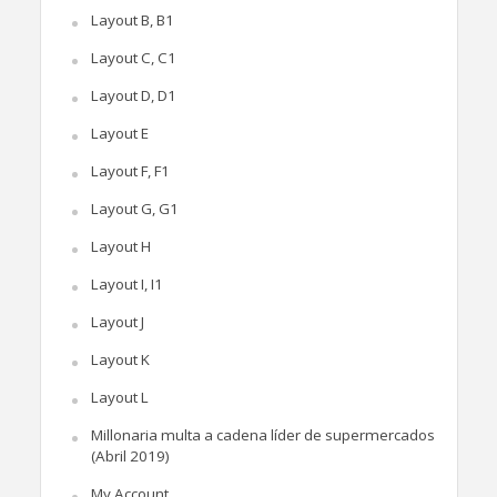
Layout B, B1
Layout C, C1
Layout D, D1
Layout E
Layout F, F1
Layout G, G1
Layout H
Layout I, I1
Layout J
Layout K
Layout L
Millonaria multa a cadena líder de supermercados
(Abril 2019)
My Account