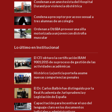
Condenan a un anestesista del Hospital
Durand por violencia obstétrica
Condena a preceptor por acoso sexual a
tres alumnas de un colegio
Ordenan a ObSBA proveer una silla
motorizada a un joven con distrofia
muscular
Lo último en Institucional
El CFJ obtuvo la certificación IRAM
9001:2015 de su proceso de gestión de las
actividades académicas
Histórico: La justicia porteña asume
nuevas competencias penales
El Dr. Carlos Balbín fue distinguido por la
Real Academia de Jurisprudencia y
Legislación de España
Capacitación para Incentivar el uso del
lenguaje claro en los documentos
judiciales y administrativos