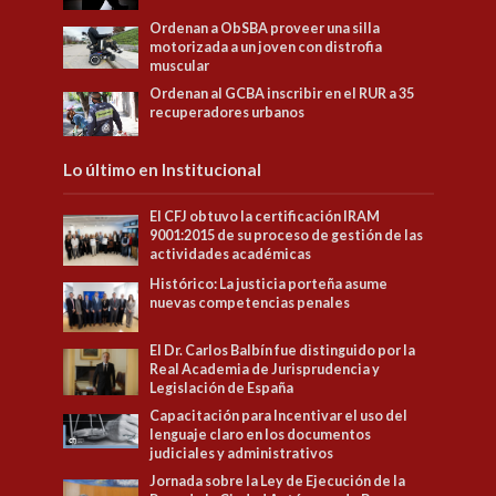
Ordenan a ObSBA proveer una silla
motorizada a un joven con distrofia
muscular
Ordenan al GCBA inscribir en el RUR a 35
recuperadores urbanos
Lo último en Institucional
El CFJ obtuvo la certificación IRAM
9001:2015 de su proceso de gestión de las
actividades académicas
Histórico: La justicia porteña asume
nuevas competencias penales
El Dr. Carlos Balbín fue distinguido por la
Real Academia de Jurisprudencia y
Legislación de España
Capacitación para Incentivar el uso del
lenguaje claro en los documentos
judiciales y administrativos
Jornada sobre la Ley de Ejecución de la