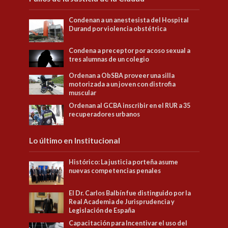
Condenan a un anestesista del Hospital
Durand por violencia obstétrica
Condena a preceptor por acoso sexual a
tres alumnas de un colegio
Ordenan a ObSBA proveer una silla
motorizada a un joven con distrofia
muscular
Ordenan al GCBA inscribir en el RUR a 35
recuperadores urbanos
Lo último en Institucional
Histórico: La justicia porteña asume
nuevas competencias penales
El Dr. Carlos Balbín fue distinguido por la
Real Academia de Jurisprudencia y
Legislación de España
Capacitación para Incentivar el uso del