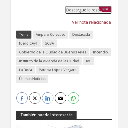
Descargue la resolución
PDF
Ver nota relacionada
Tema
Amparo Colectivo
Destacada
fuero CAyT
GCBA
Gobierno de la Ciudad de Buenos Aires
Incendio
Instituto de la Vivienda de la Ciudad
IVC
La Boca
Patricia López Vergara
Últimas Noticias
También puede interesarte