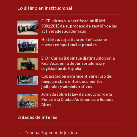
Lo último en Institucional
El CFJ obtuvo la certificación IRAM
9001:2015 de su proceso de gestión de las
actividades académicas
Histórico: La justicia porteña asume
nuevas competencias penales
El Dr. Carlos Balbín fue distinguido por la
Real Academia de Jurisprudencia y
Legislación de España
Capacitación para Incentivar el uso del
lenguaje claro en los documentos
judiciales y administrativos
Jornada sobre la Ley de Ejecución de la
Pena de la Ciudad Autónoma de Buenos
Aires
Enlaces de interés
Tribunal Superior de Justicia