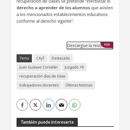
recuperación de clases se pretende “efectivizar el
derecho a aprender de los alumnos
que asisten
a los mencionados establecimientos educativos
conforme al derecho vigente”.
Descargue la resolución
PDF
Tema
CAyT
Destacada
Juan Gustavo Corvalán
Juzgado 19
recuperación días de clase
trabajadores docentes
Últimas Noticias
También puede interesarte