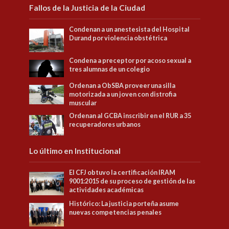
Fallos de la Justicia de la Ciudad
Condenan a un anestesista del Hospital
Durand por violencia obstétrica
Condena a preceptor por acoso sexual a
tres alumnas de un colegio
Ordenan a ObSBA proveer una silla
motorizada a un joven con distrofia
muscular
Ordenan al GCBA inscribir en el RUR a 35
recuperadores urbanos
Lo último en Institucional
El CFJ obtuvo la certificación IRAM
9001:2015 de su proceso de gestión de las
actividades académicas
Histórico: La justicia porteña asume
nuevas competencias penales