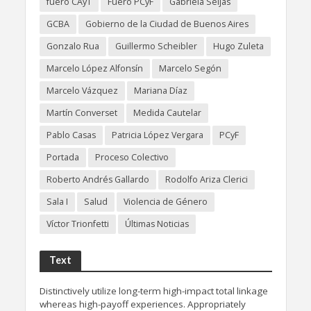
fuero CAyT
Fuero PCyF
Gabriela Seijas
GCBA
Gobierno de la Ciudad de Buenos Aires
Gonzalo Rua
Guillermo Scheibler
Hugo Zuleta
Marcelo López Alfonsín
Marcelo Segón
Marcelo Vázquez
Mariana Díaz
Martín Converset
Medida Cautelar
Pablo Casas
Patricia López Vergara
PCyF
Portada
Proceso Colectivo
Roberto Andrés Gallardo
Rodolfo Ariza Clerici
Sala I
Salud
Violencia de Género
Víctor Trionfetti
Últimas Noticias
Text
Distinctively utilize long-term high-impact total linkage
whereas high-payoff experiences. Appropriately