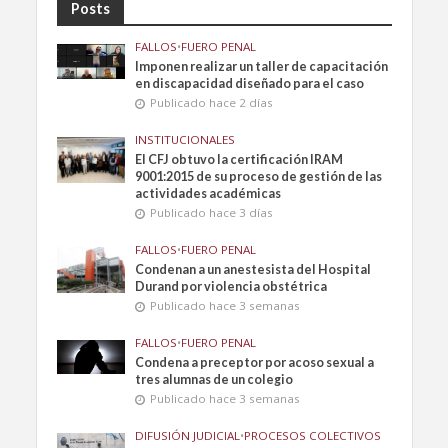
Posts
FALLOS
•
FUERO PENAL
Imponen realizar un taller de capacitación
en discapacidad diseñado para el caso
Publicado hace 2 días
INSTITUCIONALES
El CFJ obtuvo la certificación IRAM
9001:2015 de su proceso de gestión de las
actividades académicas
Publicado hace 3 días
FALLOS
•
FUERO PENAL
Condenan a un anestesista del Hospital
Durand por violencia obstétrica
Publicado hace 3 semanas
FALLOS
•
FUERO PENAL
Condena a preceptor por acoso sexual a
tres alumnas de un colegio
Publicado hace 3 semanas
DIFUSIÓN JUDICIAL
•
PROCESOS COLECTIVOS