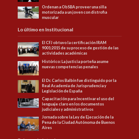
Ordenan a ObSBA proveer una silla
motorizada a un joven con distrofia
muscular
Lo último en Institucional
El CFJ obtuvo la certificación IRAM
9001:2015 de su proceso de gestión de las
actividades académicas
Histórico: La justicia porteña asume
nuevas competencias penales
El Dr. Carlos Balbín fue distinguido por la
Real Academia de Jurisprudencia y
Legislación de España
Capacitación para Incentivar el uso del
lenguaje claro en los documentos
judiciales y administrativos
Jornada sobre la Ley de Ejecución de la
Pena de la Ciudad Autónoma de Buenos
Aires