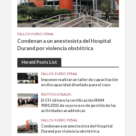
FALLOS
•
FUERO PENAL
Condenan a un anestesista del Hospital
Durand por violencia obstétrica
Herald Posts List
FALLOS
•
FUERO PENAL
Imponen realizar un taller de capacitación
en discapacidad diseñado para el caso
INSTITUCIONALES
El CFJ obtuvo la certificación IRAM
9001:2015 de su proceso de gestión de las
actividades académicas
FALLOS
•
FUERO PENAL
Condenan a un anestesista del Hospital
Durand por violencia obstétrica