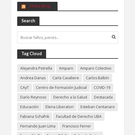
Meks Blog
Search
Tag Cloud
Alejandra Petrella
Amparo
Amparo Colectivo
Andrea Danas
Carla Cavaliere
Carlos Balbín
CAyT
Centro de Formación Judicial
COVID-19
Darío Reynoso
Derecho a la Salud
Destacada
Educación
Elena Liberatori
Esteban Centanaro
Fabiana Schafrik
Facultad de Derecho UBA
Fernando Juan Lima
Francisco Ferrer