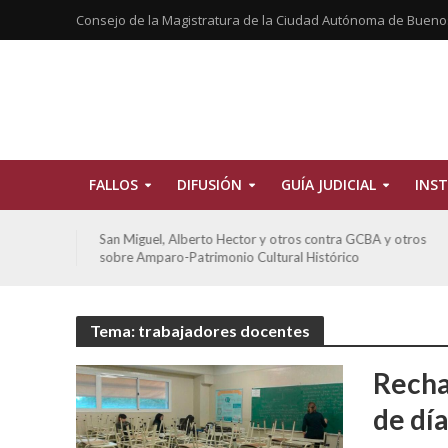
Consejo de la Magistratura de la Ciudad Autónoma de Bueno
FALLOS
DIFUSIÓN
GUÍA JUDICIAL
INST
tros
San Miguel, Alberto Hector y otros contra GCBA y otros
sobre Amparo-Patrimonio Cultural Histórico
Tema: trabajadores docentes
Recha
de día