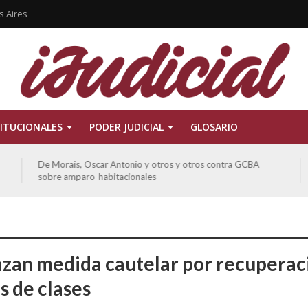
s Aires
ITUCIONALES
PODER JUDICIAL
GLOSARIO
De Morais, Oscar Antonio y otros y otros contra GCBA
sobre amparo-habitacionales
zan medida cautelar por recuperac
s de clases