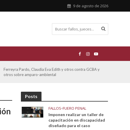
9 de agosto de 2026
Ferreyra Pardo, Claudia Eva Edith y otros contra GCBA y
ATE 
otros sobre amparo-ambiental
Posts
FALLOS
•
FUERO PENAL
ión
Imponen realizar un taller de
capacitación en discapacidad
diseñado para el caso