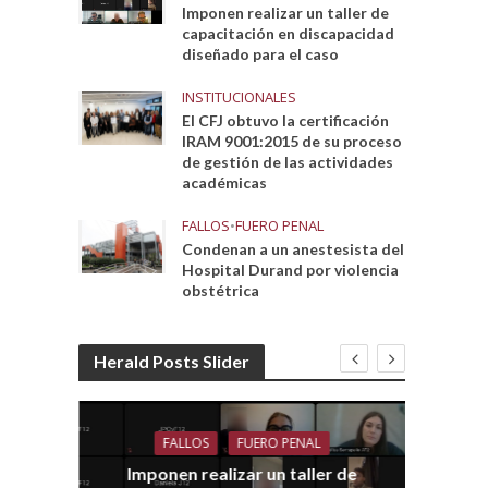
Imponen realizar un taller de
capacitación en discapacidad
diseñado para el caso
INSTITUCIONALES
El CFJ obtuvo la certificación
IRAM 9001:2015 de su proceso
de gestión de las actividades
académicas
FALLOS
•
FUERO PENAL
Condenan a un anestesista del
Hospital Durand por violencia
obstétrica
Herald Posts Slider
FALLOS
FUERO PENAL
Imponen realizar un taller de
dith
E