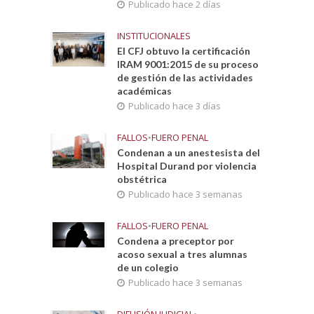
Publicado hace 2 días
INSTITUCIONALES
El CFJ obtuvo la certificación
IRAM 9001:2015 de su proceso
de gestión de las actividades
académicas
Publicado hace 3 días
FALLOS
•
FUERO PENAL
Condenan a un anestesista del
Hospital Durand por violencia
obstétrica
Publicado hace 3 semanas
FALLOS
•
FUERO PENAL
Condena a preceptor por
acoso sexual a tres alumnas
de un colegio
Publicado hace 3 semanas