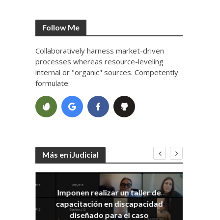
Follow Me
Collaboratively harness market-driven
processes whereas resource-leveling
internal or "organic" sources. Competently
formulate.
Más en iJudicial
Imponen realizar un taller de
E
capacitación en discapacidad
el
IRA
diseñado para el caso
ia