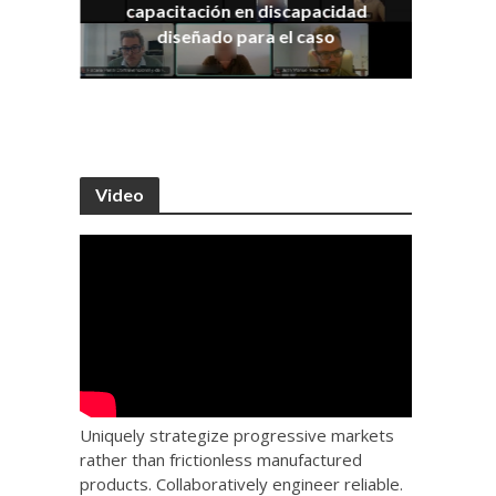
capacitación en discapacidad
os
IRA
diseñado para el caso
Video
Uniquely strategize progressive markets
rather than frictionless manufactured
products. Collaboratively engineer reliable.