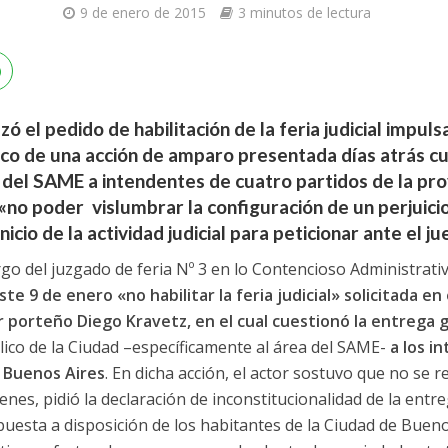
9 de enero de 2015
3 minutos de lectura
zó el pedido de habilitación de la feria judicial impuls
co de una acción de amparo presentada días atrás c
 del SAME a intendentes de cuatro partidos de la pro
«no poder vislumbrar la configuración de un perjuici
icio de la actividad judicial para peticionar ante el ju
argo del juzgado de feria Nº 3 en lo Contencioso Administrati
ste 9 de enero «no habilitar la feria judicial» solicitada e
r porteño Diego Kravetz, en el cual cuestionó la entrega 
lico de la Ciudad –específicamente al área del SAME-
a los i
e Buenos Aires
. En dicha acción, el actor sostuvo que no se 
ienes, pidió la declaración de inconstitucionalidad de la ent
uesta a disposición de los habitantes de la Ciudad de Bueno