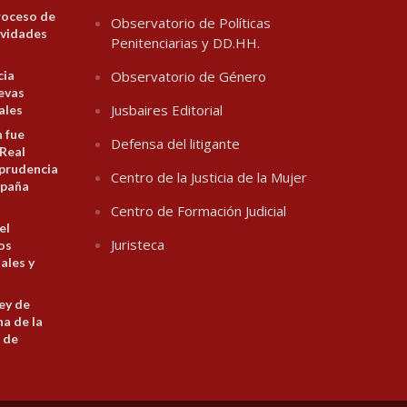
roceso de
Observatorio de Políticas
ividades
Penitenciarias y DD.HH.
cia
Observatorio de Género
evas
Jusbaires Editorial
ales
n fue
Defensa del litigante
 Real
prudencia
Centro de la Justicia de la Mujer
spaña
Centro de Formación Judicial
el
Juristeca
los
ales y
ey de
na de la
 de