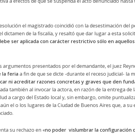
iva a efectos de que se suspenda el acto denunciado hasta 
solución el magistrado coincidió con la desestimación del pe
el dictamen de la fiscalía, y resaltó que dar lugar a esta solici
ebe ser aplicada con carácter restrictivo sólo en aquell
los argumentos presentados por el demandante, el juez Reyn
 la feria
a fin de que se dicte -durante el receso judicial- la
ocar ni acreditar razones concretas y graves que den fun
rada también al invocar la actora, en razón de la entrega de 
salud a cargo del Estado local y, sin embargo, omite puntual
 aún el o los lugares de la Ciudad de Buenos Aires que, a su
ciado.
enta su rechazo en «
no poder vislumbrar la configuración d