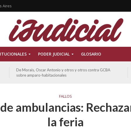
s Aires
ITUCIONALES
PODER JUDICIAL
GLOSARIO
Ferreyra Pardo, Claudia Eva Edith y otros contra GCBA y
otros sobre amparo-ambiental
FALLOS
de ambulancias: Rechazan
la feria