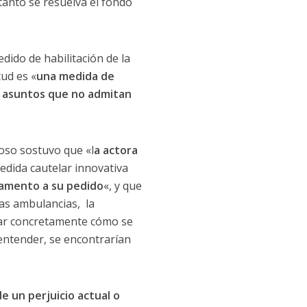
tanto se resuelva el fondo
dido de habilitación de la
tud es «
una medida de
os asuntos que no admitan
oso sostuvo que «l
a actora
 medida cautelar innovativa
damento a su pedido
«, y que
las ambulancias, la
izar concretamente cómo se
 entender, se encontrarían
e un perjuicio actual o