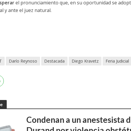
sperar
el pronunciamiento que, en su oportunidad se adopte
ial y ante el juez natural.
T
Darío Reynoso
Destacada
Diego Kravetz
Feria Judicial
te
Condenan a un anestesista d
Durand por violencia obstét