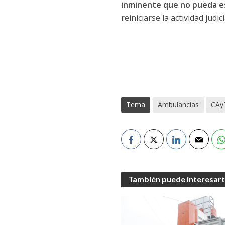
inminente que no pueda e
reiniciarse la actividad judic
Tema
Ambulancias
CAy
También puede interesar