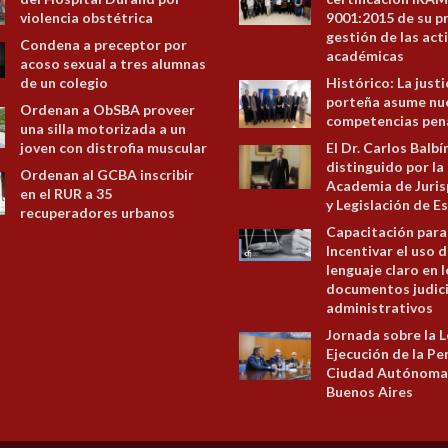
violencia obstétrica
9001:2015 de su p
gestión de las act
Condena a preceptor por
académicas
acoso sexual a tres alumnas
de un colegio
Histórico: La justi
porteña asume nu
Ordenan a ObSBA proveer
competencias pen
una silla motorizada a un
joven con distrofia muscular
El Dr. Carlos Balbí
distinguido por la
Ordenan al GCBA inscribir
Academia de Juris
en el RUR a 35
y Legislación de E
recuperadores urbanos
Capacitación para
Incentivar el uso d
lenguaje claro en 
documentos judici
administrativos
Jornada sobre la L
Ejecución de la Pe
Ciudad Autónoma
Buenos Aires