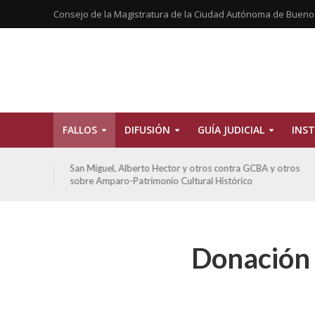
Consejo de la Magistratura de la Ciudad Autónoma de Bueno
FALLOS
DIFUSIÓN
GUÍA JUDICIAL
INST
tros
De Morais, Oscar Antonio y otros y otros contra GCBA
sobre amparo-habitacionales
Donación 