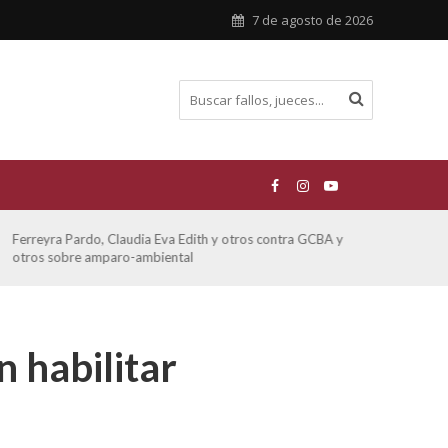
7 de agosto de 2026
ATE contra GCBA sobre amparo – empleo publico otros
San M
sobre
 habilitar