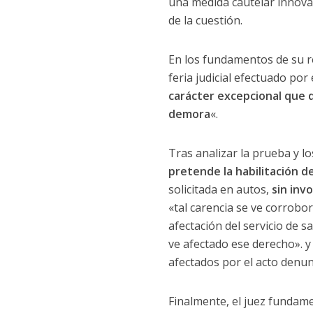
una medida cautelar innovat
de la cuestión.
En los fundamentos de su re
feria judicial efectuado por 
carácter excepcional que d
demora
«.
Tras analizar la prueba y 
pretende la habilitación de
solicitada en autos,
sin inv
«tal carencia se ve corrobo
afectación del servicio de 
ve afectado ese derecho». y
afectados por el acto denun
Finalmente, el juez fundam