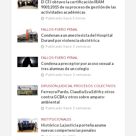
El CFJ obtuvo la certificación IRAM
9001:2015 de su proceso de gestión de las
actividades académicas
Publicado hace 5 horas
FALLOS
•
FUERO PENAL
Condenan a un anestesista del Hospital
Durand por violencia obstétrica
Publicado hace 3 semanas
FALLOS
•
FUERO PENAL
Condena a preceptor por acoso sexual a
tres alumnas de un colegio
Publicado hace 3 semanas
DIFUSIÓN JUDICIAL
•
PROCESOS COLECTIVOS
Ferreyra Pardo, Claudia Eva Edith y otros
contra GCBA y otros sobre amparo-
ambiental
Publicado hace 3 semanas
INSTITUCIONALES
Histórico: La justicia porteña asume
nuevas competencias penales