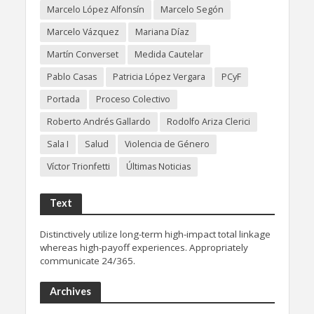
Marcelo López Alfonsín
Marcelo Segón
Marcelo Vázquez
Mariana Díaz
Martín Converset
Medida Cautelar
Pablo Casas
Patricia López Vergara
PCyF
Portada
Proceso Colectivo
Roberto Andrés Gallardo
Rodolfo Ariza Clerici
Sala I
Salud
Violencia de Género
Víctor Trionfetti
Últimas Noticias
Text
Distinctively utilize long-term high-impact total linkage
whereas high-payoff experiences. Appropriately
communicate 24/365.
Archives