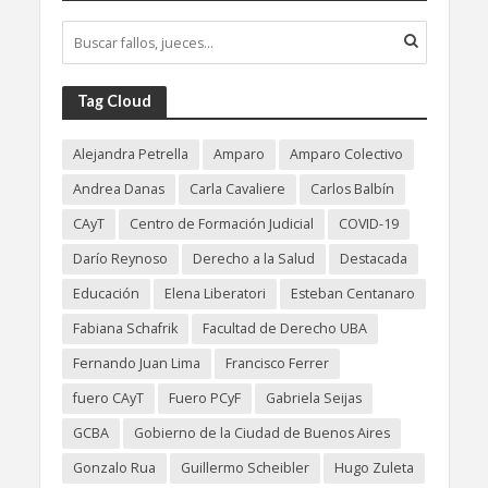
Tag Cloud
Alejandra Petrella
Amparo
Amparo Colectivo
Andrea Danas
Carla Cavaliere
Carlos Balbín
CAyT
Centro de Formación Judicial
COVID-19
Darío Reynoso
Derecho a la Salud
Destacada
Educación
Elena Liberatori
Esteban Centanaro
Fabiana Schafrik
Facultad de Derecho UBA
Fernando Juan Lima
Francisco Ferrer
fuero CAyT
Fuero PCyF
Gabriela Seijas
GCBA
Gobierno de la Ciudad de Buenos Aires
Gonzalo Rua
Guillermo Scheibler
Hugo Zuleta