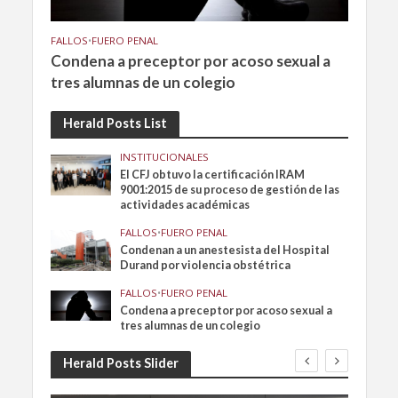
FALLOS
•
FUERO PENAL
Condena a preceptor por acoso sexual a
tres alumnas de un colegio
Herald Posts List
INSTITUCIONALES
El CFJ obtuvo la certificación IRAM
9001:2015 de su proceso de gestión de las
actividades académicas
FALLOS
•
FUERO PENAL
Condenan a un anestesista del Hospital
Durand por violencia obstétrica
FALLOS
•
FUERO PENAL
Condena a preceptor por acoso sexual a
tres alumnas de un colegio
Herald Posts Slider