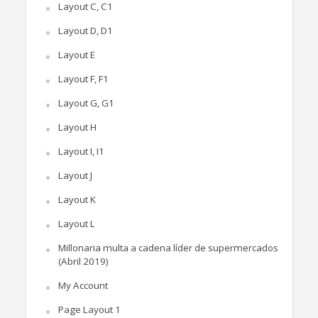
Layout C, C1
Layout D, D1
Layout E
Layout F, F1
Layout G, G1
Layout H
Layout I, I1
Layout J
Layout K
Layout L
Millonaria multa a cadena líder de supermercados
(Abril 2019)
My Account
Page Layout 1