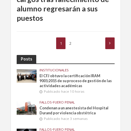
alumno regresarán a sus
puestos
1
2
Posts
INSTITUCIONALES
El CFJ obtuvo la certificación IRAM
9001:2015 de su proceso de gestión de las
actividades académicas
Publicado hace 10 horas
FALLOS
•
FUERO PENAL
Condenan a un anestesista del Hospital
Durand por violencia obstétrica
Publicado hace 3 semanas
FALLOS
•
FUERO PENAL