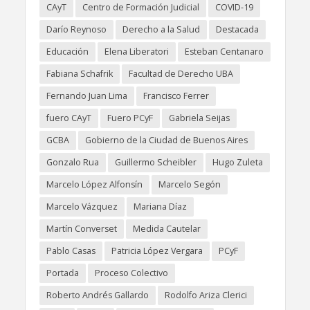
CAyT
Centro de Formación Judicial
COVID-19
Darío Reynoso
Derecho a la Salud
Destacada
Educación
Elena Liberatori
Esteban Centanaro
Fabiana Schafrik
Facultad de Derecho UBA
Fernando Juan Lima
Francisco Ferrer
fuero CAyT
Fuero PCyF
Gabriela Seijas
GCBA
Gobierno de la Ciudad de Buenos Aires
Gonzalo Rua
Guillermo Scheibler
Hugo Zuleta
Marcelo López Alfonsín
Marcelo Segón
Marcelo Vázquez
Mariana Díaz
Martín Converset
Medida Cautelar
Pablo Casas
Patricia López Vergara
PCyF
Portada
Proceso Colectivo
Roberto Andrés Gallardo
Rodolfo Ariza Clerici