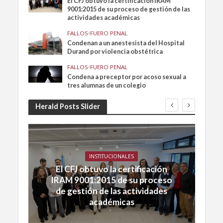
El CFJ obtuvo la certificación IRAM
9001:2015 de su proceso de gestión de las
actividades académicas
FALLOS
•
FUERO PENAL
Condenan a un anestesista del Hospital
Durand por violencia obstétrica
FALLOS
•
FUERO PENAL
Condena a preceptor por acoso sexual a
tres alumnas de un colegio
Herald Posts Slider
INSTITUCIONALES
El CFJ obtuvo la certificación
IRAM 9001:2015 de su proceso
de gestión de las actividades
académicas