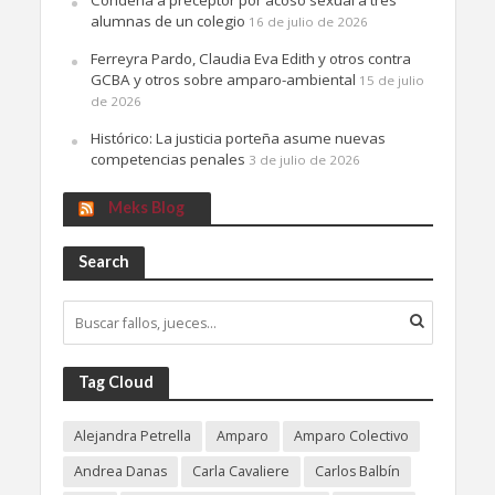
Condena a preceptor por acoso sexual a tres
alumnas de un colegio
16 de julio de 2026
Ferreyra Pardo, Claudia Eva Edith y otros contra
GCBA y otros sobre amparo-ambiental
15 de julio
de 2026
Histórico: La justicia porteña asume nuevas
competencias penales
3 de julio de 2026
Meks Blog
Search
Tag Cloud
Alejandra Petrella
Amparo
Amparo Colectivo
Andrea Danas
Carla Cavaliere
Carlos Balbín