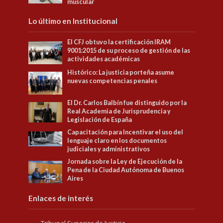
muscular
Lo último en Institucional
El CFJ obtuvo la certificación IRAM
9001:2015 de su proceso de gestión de las
actividades académicas
Histórico: La justicia porteña asume
nuevas competencias penales
El Dr. Carlos Balbín fue distinguido por la
Real Academia de Jurisprudencia y
Legislación de España
Capacitación para Incentivar el uso del
lenguaje claro en los documentos
judiciales y administrativos
Jornada sobre la Ley de Ejecución de la
Pena de la Ciudad Autónoma de Buenos
Aires
Enlaces de interés