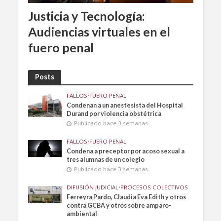
Justicia y Tecnología:
Audiencias virtuales en el
fuero penal
Posts
FALLOS
•
FUERO PENAL
Condenan a un anestesista del Hospital
Durand por violencia obstétrica
Publicado hace 3 semanas
FALLOS
•
FUERO PENAL
Condena a preceptor por acoso sexual a
tres alumnas de un colegio
Publicado hace 3 semanas
DIFUSIÓN JUDICIAL
•
PROCESOS COLECTIVOS
Ferreyra Pardo, Claudia Eva Edith y otros
contra GCBA y otros sobre amparo-
ambiental