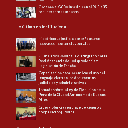
Ordenan al GCBA inscribir en el RUR a 35
recuperadores urbanos
Lo último en Institucional
Histórico: La justicia porteña asume
nuevas competencias penales
El Dr. Carlos Balbín fue distinguido por la
Real Academia de Jurisprudencia y
Legislación de España
Capacitación para Incentivar el uso del
lenguaje claro en los documentos
judiciales y administrativos
Jornada sobre la Ley de Ejecución de la
Pena de la Ciudad Autónoma de Buenos
Aires
Ciberviolencias en clave de género y
cooperación jurídica