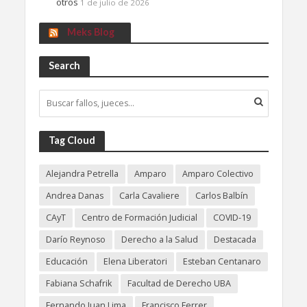
otros
1 de julio de 2026
Meks Blog
Search
Tag Cloud
Alejandra Petrella
Amparo
Amparo Colectivo
Andrea Danas
Carla Cavaliere
Carlos Balbín
CAyT
Centro de Formación Judicial
COVID-19
Darío Reynoso
Derecho a la Salud
Destacada
Educación
Elena Liberatori
Esteban Centanaro
Fabiana Schafrik
Facultad de Derecho UBA
Fernando Juan Lima
Francisco Ferrer