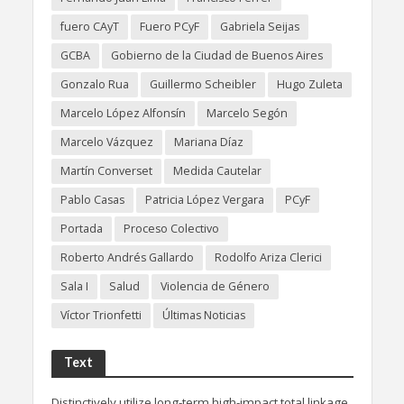
fuero CAyT
Fuero PCyF
Gabriela Seijas
GCBA
Gobierno de la Ciudad de Buenos Aires
Gonzalo Rua
Guillermo Scheibler
Hugo Zuleta
Marcelo López Alfonsín
Marcelo Segón
Marcelo Vázquez
Mariana Díaz
Martín Converset
Medida Cautelar
Pablo Casas
Patricia López Vergara
PCyF
Portada
Proceso Colectivo
Roberto Andrés Gallardo
Rodolfo Ariza Clerici
Sala I
Salud
Violencia de Género
Víctor Trionfetti
Últimas Noticias
Text
Distinctively utilize long-term high-impact total linkage