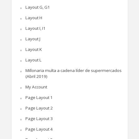
Layout G, G1
Layout H
Layout I, I1
Layout J
Layout K
Layout L
Millonaria multa a cadena líder de supermercados
(Abril 2019)
My Account
Page Layout 1
Page Layout 2
Page Layout 3
Page Layout 4