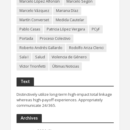
Marcelo López Alfonsín
Marcelo Segón
Marcelo Vázquez
Mariana Díaz
Martín Converset
Medida Cautelar
Pablo Casas
Patricia López Vergara
PCyF
Portada
Proceso Colectivo
Roberto Andrés Gallardo
Rodolfo Ariza Clerici
Sala I
Salud
Violencia de Género
Víctor Trionfetti
Últimas Noticias
Text
Distinctively utilize long-term high-impact total linkage
whereas high-payoff experiences. Appropriately
communicate 24/365.
Archives