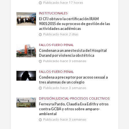
Publicado hace 17 horas
INSTITUCIONALES
El CFJ obtuvo la certificación IRAM
9001:2015 de su proceso de gestión de las
actividades académicas
Publicado hace 2 días
FALLOS
•
FUERO PENAL
Condenan a un anestesista del Hospital
Durand por violencia obstétrica
Publicado hace 3 semanas
FALLOS
•
FUERO PENAL
Condena a preceptor por acoso sexual a
tres alumnas de un colegio
Publicado hace 3 semanas
DIFUSIÓN JUDICIAL
•
PROCESOS COLECTIVOS
Ferreyra Pardo, Claudia Eva Edith y otros
contra GCBA y otros sobre amparo-
ambiental
Publicado hace 3 semanas