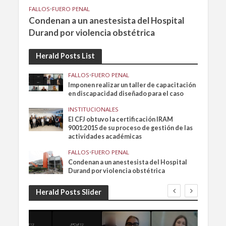
FALLOS
•
FUERO PENAL
Condenan a un anestesista del Hospital
Durand por violencia obstétrica
Herald Posts List
FALLOS
•
FUERO PENAL
Imponen realizar un taller de capacitación
en discapacidad diseñado para el caso
INSTITUCIONALES
El CFJ obtuvo la certificación IRAM
9001:2015 de su proceso de gestión de las
actividades académicas
FALLOS
•
FUERO PENAL
Condenan a un anestesista del Hospital
Durand por violencia obstétrica
Herald Posts Slider