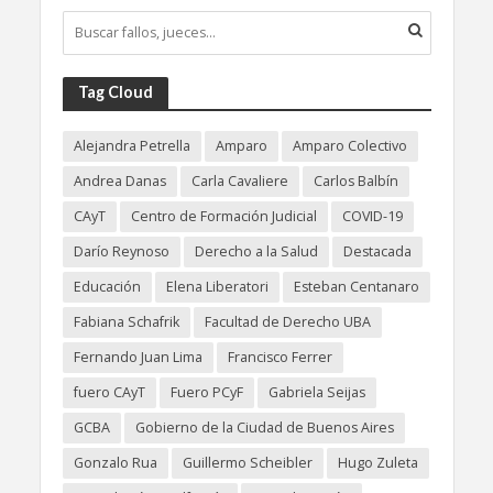
Tag Cloud
Alejandra Petrella
Amparo
Amparo Colectivo
Andrea Danas
Carla Cavaliere
Carlos Balbín
CAyT
Centro de Formación Judicial
COVID-19
Darío Reynoso
Derecho a la Salud
Destacada
Educación
Elena Liberatori
Esteban Centanaro
Fabiana Schafrik
Facultad de Derecho UBA
Fernando Juan Lima
Francisco Ferrer
fuero CAyT
Fuero PCyF
Gabriela Seijas
GCBA
Gobierno de la Ciudad de Buenos Aires
Gonzalo Rua
Guillermo Scheibler
Hugo Zuleta