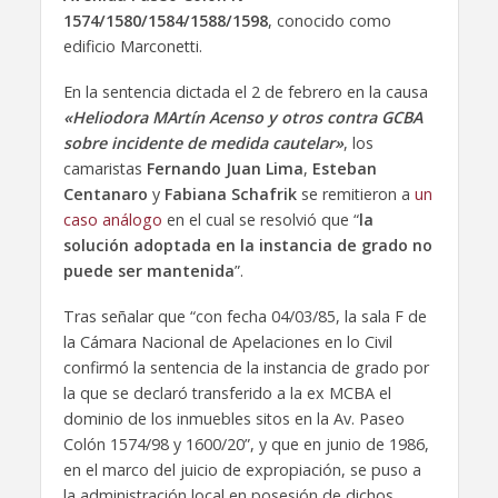
1574/1580/1584/1588/1598
, conocido como
edificio Marconetti.
En la sentencia dictada el 2 de febrero en la causa
«Heliodora MArtín Acenso y otros contra GCBA
sobre incidente de medida cautelar»
, los
camaristas
Fernando Juan Lima
,
Esteban
Centanaro
y
Fabiana Schafrik
se remitieron a
un
caso análogo
en el cual se resolvió que “
la
solución adoptada en la instancia de grado no
puede ser mantenida
”.
Tras señalar que “con fecha 04/03/85, la sala F de
la Cámara Nacional de Apelaciones en lo Civil
confirmó la sentencia de la instancia de grado por
la que se declaró transferido a la ex MCBA el
dominio de los inmuebles sitos en la Av. Paseo
Colón 1574/98 y 1600/20”, y que en junio de 1986,
en el marco del juicio de expropiación, se puso a
la administración local en posesión de dichos