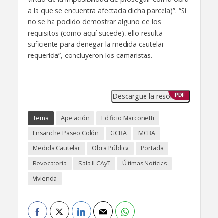
a la que se encuentra afectada dicha parcela)”. “Si
no se ha podido demostrar alguno de los
requisitos (como aquí sucede), ello resulta
suficiente para denegar la medida cautelar
requerida”, concluyeron los camaristas.-
Descargue la resolución
PDF
Tema
Apelación
Edificio Marconetti
Ensanche Paseo Colón
GCBA
MCBA
Medida Cautelar
Obra Pública
Portada
Revocatoria
Sala II CAyT
Últimas Noticias
Vivienda