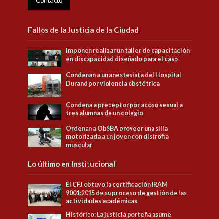
Contacto
Fallos de la Justicia de la Ciudad
Imponen realizar un taller de capacitación
en discapacidad diseñado para el caso
Condenan a un anestesista del Hospital
Durand por violencia obstétrica
Condena a preceptor por acoso sexual a
tres alumnas de un colegio
Ordenan a ObSBA proveer una silla
motorizada a un joven con distrofia
muscular
Lo último en Institucional
El CFJ obtuvo la certificación IRAM
9001:2015 de su proceso de gestión de las
actividades académicas
Histórico: La justicia porteña asume