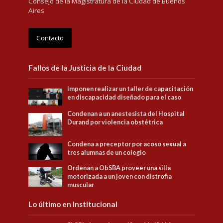
Consejo de la Magistratura de la Ciudad de Buenos
Aires
Contacto
Fallos de la Justicia de la Ciudad
Imponen realizar un taller de capacitación
en discapacidad diseñado para el caso
Condenan a un anestesista del Hospital
Durand por violencia obstétrica
Condena a preceptor por acoso sexual a
tres alumnas de un colegio
Ordenan a ObSBA proveer una silla
motorizada a un joven con distrofia
muscular
Lo último en Institucional