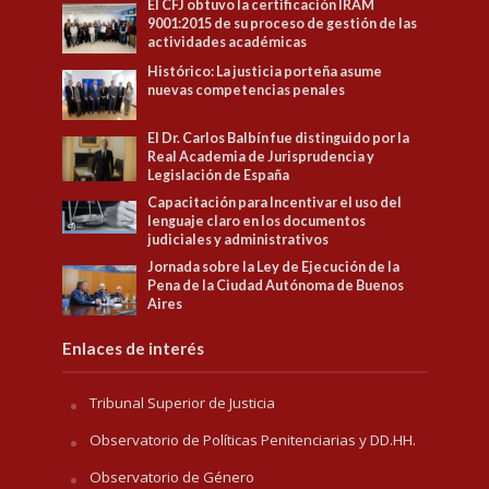
El CFJ obtuvo la certificación IRAM
9001:2015 de su proceso de gestión de las
actividades académicas
Histórico: La justicia porteña asume
nuevas competencias penales
El Dr. Carlos Balbín fue distinguido por la
Real Academia de Jurisprudencia y
Legislación de España
Capacitación para Incentivar el uso del
lenguaje claro en los documentos
judiciales y administrativos
Jornada sobre la Ley de Ejecución de la
Pena de la Ciudad Autónoma de Buenos
Aires
Enlaces de interés
Tribunal Superior de Justicia
Observatorio de Políticas Penitenciarias y DD.HH.
Observatorio de Género