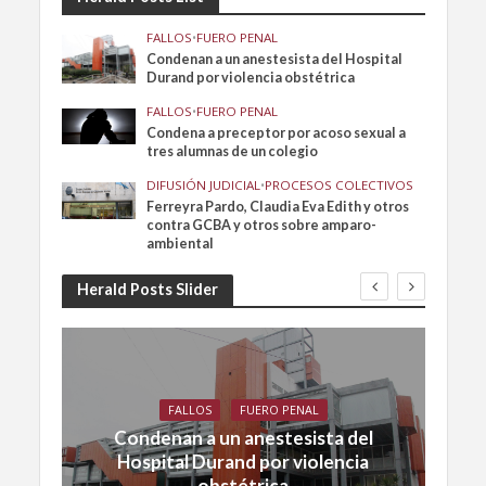
FALLOS
•
FUERO PENAL
Condenan a un anestesista del Hospital
Durand por violencia obstétrica
FALLOS
•
FUERO PENAL
Condena a preceptor por acoso sexual a
tres alumnas de un colegio
DIFUSIÓN JUDICIAL
•
PROCESOS COLECTIVOS
Ferreyra Pardo, Claudia Eva Edith y otros
contra GCBA y otros sobre amparo-
ambiental
Herald Posts Slider
FALLOS
FUERO PENAL
Condenan a un anestesista del
Hospital Durand por violencia
obstétrica