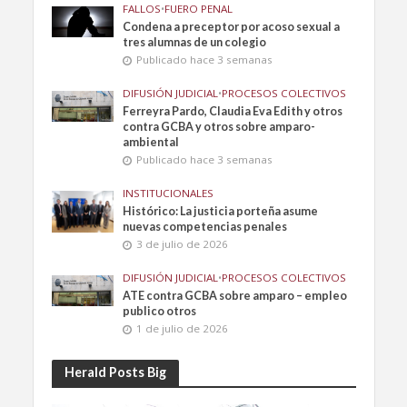
FALLOS
•
FUERO PENAL
Condena a preceptor por acoso sexual a
tres alumnas de un colegio
Publicado hace 3 semanas
DIFUSIÓN JUDICIAL
•
PROCESOS COLECTIVOS
Ferreyra Pardo, Claudia Eva Edith y otros
contra GCBA y otros sobre amparo-
ambiental
Publicado hace 3 semanas
INSTITUCIONALES
Histórico: La justicia porteña asume
nuevas competencias penales
3 de julio de 2026
DIFUSIÓN JUDICIAL
•
PROCESOS COLECTIVOS
ATE contra GCBA sobre amparo – empleo
publico otros
1 de julio de 2026
Herald Posts Big