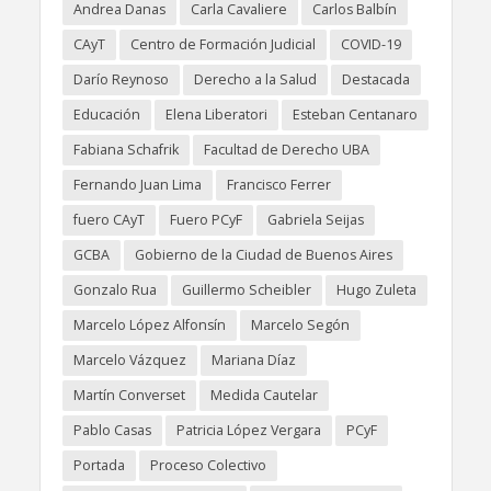
Andrea Danas
Carla Cavaliere
Carlos Balbín
CAyT
Centro de Formación Judicial
COVID-19
Darío Reynoso
Derecho a la Salud
Destacada
Educación
Elena Liberatori
Esteban Centanaro
Fabiana Schafrik
Facultad de Derecho UBA
Fernando Juan Lima
Francisco Ferrer
fuero CAyT
Fuero PCyF
Gabriela Seijas
GCBA
Gobierno de la Ciudad de Buenos Aires
Gonzalo Rua
Guillermo Scheibler
Hugo Zuleta
Marcelo López Alfonsín
Marcelo Segón
Marcelo Vázquez
Mariana Díaz
Martín Converset
Medida Cautelar
Pablo Casas
Patricia López Vergara
PCyF
Portada
Proceso Colectivo