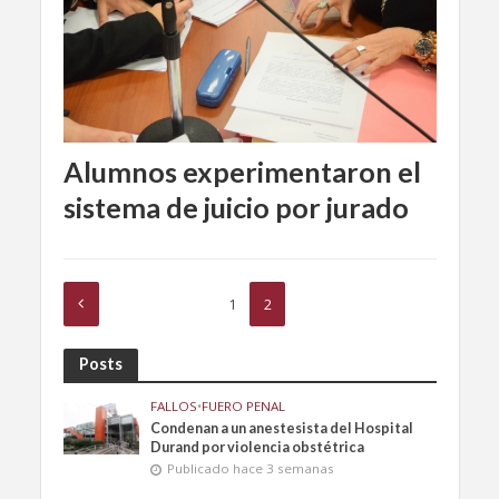
Alumnos experimentaron el
sistema de juicio por jurado
1
2
Posts
FALLOS
•
FUERO PENAL
Condenan a un anestesista del Hospital
Durand por violencia obstétrica
Publicado hace 3 semanas