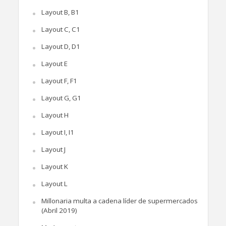
Layout B, B1
Layout C, C1
Layout D, D1
Layout E
Layout F, F1
Layout G, G1
Layout H
Layout I, I1
Layout J
Layout K
Layout L
Millonaria multa a cadena líder de supermercados
(Abril 2019)