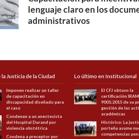
lenguaje claro en los docume
administrativos
 la Justicia de la Ciudad
Lo último en Institucional
Imponen realizar un taller
El CFJ obtuvo la
de capacitación en
certificación IRAM
discapacidad diseñado para
9001:2015 de su p
el caso
gestión de las act
académicas
Condenan a un anestesista
del Hospital Durand por
Histórico: La justi
violencia obstétrica
porteña asume nu
competencias pen
Condena a preceptor por