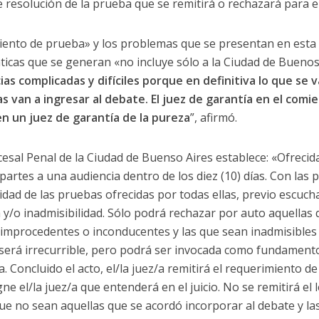
 resolución de la prueba que se remitirá o rechazará para el 
ento de prueba» y los problemas que se presentan en esta a
icas que se generan «no incluye sólo a la Ciudad de Buenos
as complicadas y difíciles porque en definitiva lo que se va
s van a ingresar al debate. El juez de garantía en el comi
n un juez de garantía de la pureza
”, afirmó.
cesal Penal de la Ciudad de Buenso Aires establece: «Ofrecid
 partes a una audiencia dentro de los diez (10) días. Con las
lidad de las pruebas ofrecidas por todas ellas, previo escuch
y/o inadmisibilidad. Sólo podrá rechazar por auto aquellas 
improcedentes o inconducentes y las que sean inadmisibles
 será irrecurrible, pero podrá ser invocada como fundament
a. Concluido el acto, el/la juez/a remitirá el requerimiento de j
ne el/la juez/a que entenderá en el juicio. No se remitirá el 
 que no sean aquellas que se acordó incorporar al debate y la