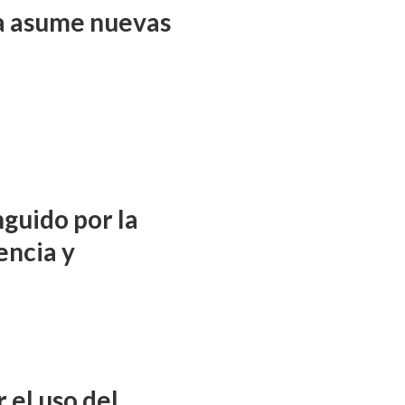
ña asume nuevas
nguido por la
encia y
 el uso del