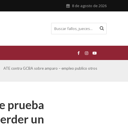
8 de agosto de 2026
ATE contra GCBA sobre amparo – empleo publico otros
San M
sobre
de prueba
perder un