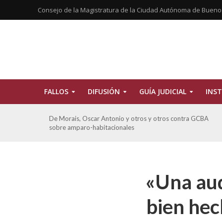
Consejo de la Magistratura de la Ciudad Autónoma de Bueno
FALLOS
DIFUSIÓN
GUÍA JUDICIAL
INST
tros
De Morais, Oscar Antonio y otros y otros contra GCBA
sobre amparo-habitacionales
«Una aud
bien hec