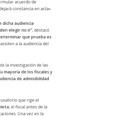
formular acuerdo de
dejará constancia en acta».
e dicha audiencia
den elegir no ir”
, destacó
e determinar que prueba es
asisten a la audiencia del
e la investigación de las
la
mayoría de los fiscales y
diencia de admisibilidad
cusatorio que rige el
pleta;
el fiscal antes de la
taciones. Una vez en la