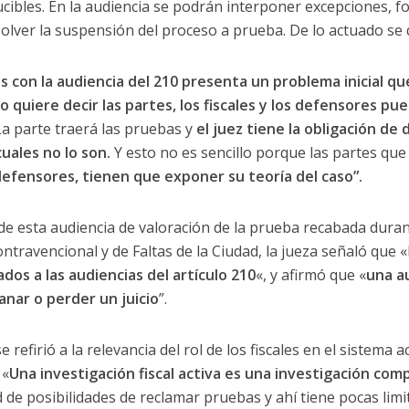
ducibles. En la audiencia se podrán interponer excepciones, 
esolver la suspensión del proceso a prueba. De lo actuado se 
s con la audiencia del 210 presenta un problema inicial qu
 quiere decir las partes, los fiscales y los defensores pue
a parte traerá las pruebas y
el juez tiene la obligación d
uales no lo son.
Y esto no es sencillo porque las partes que 
 defensores, tienen que exponer su teoría del caso”.
e esta audiencia de valoración de la prueba recabada durant
ntravencional y de Faltas de la Ciudad, la jueza señaló que «
dos a las audiencias del
artículo 210
«, y afirmó que «
una au
nar o perder un juicio
”.
refirió a la relevancia del rol de los fiscales en el sistema a
 «
Una investigación fiscal activa es una investigación com
d de posibilidades de reclamar pruebas y ahí tiene pocas limi