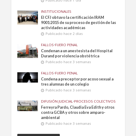
Publicado hace 1 día
INSTITUCIONALES
El CFJ obtuvo la certificación IRAM
9001:2015 de su proceso de gestión de las
actividades académicas
Publicado hace 2 días
FALLOS
•
FUERO PENAL
Condenan a un anestesista del Hospital
Durand por violencia obstétrica
Publicado hace 3 semanas
FALLOS
•
FUERO PENAL
Condena a preceptor por acoso sexual a
tres alumnas de un colegio
Publicado hace 3 semanas
DIFUSIÓN JUDICIAL
•
PROCESOS COLECTIVOS
Ferreyra Pardo, Claudia Eva Edith y otros
contra GCBA y otros sobre amparo-
ambiental
Publicado hace 3 semanas