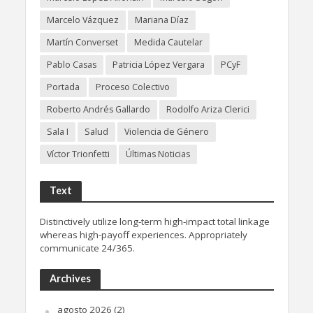
Marcelo Vázquez
Mariana Díaz
Martín Converset
Medida Cautelar
Pablo Casas
Patricia López Vergara
PCyF
Portada
Proceso Colectivo
Roberto Andrés Gallardo
Rodolfo Ariza Clerici
Sala I
Salud
Violencia de Género
Víctor Trionfetti
Últimas Noticias
Text
Distinctively utilize long-term high-impact total linkage
whereas high-payoff experiences. Appropriately
communicate 24/365.
Archives
agosto 2026
(2)