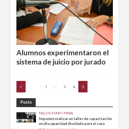
Alumnos experimentaron el
sistema de juicio por jurado
1
…
3
4
5
Posts
FALLOS
•
FUERO PENAL
Imponen realizar un taller de capacitación
en discapacidad diseñado para el caso