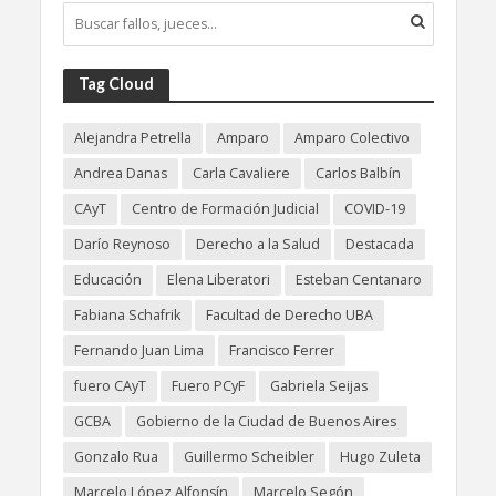
Tag Cloud
Alejandra Petrella
Amparo
Amparo Colectivo
Andrea Danas
Carla Cavaliere
Carlos Balbín
CAyT
Centro de Formación Judicial
COVID-19
Darío Reynoso
Derecho a la Salud
Destacada
Educación
Elena Liberatori
Esteban Centanaro
Fabiana Schafrik
Facultad de Derecho UBA
Fernando Juan Lima
Francisco Ferrer
fuero CAyT
Fuero PCyF
Gabriela Seijas
GCBA
Gobierno de la Ciudad de Buenos Aires
Gonzalo Rua
Guillermo Scheibler
Hugo Zuleta
Marcelo López Alfonsín
Marcelo Segón