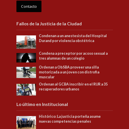
Contacto
Fallos de la Justicia de la Ciudad
Condenan a un anestesista del Hospital
Durand por violencia obstétrica
Condena a preceptor por acoso sexual a
tres alumnas de un colegio
Ordenan a ObSBA proveer una silla
motorizada a un joven con distrofia
muscular
Ordenan al GCBA inscribir en el RUR a 35
recuperadores urbanos
Lo último en Institucional
Histórico: La justicia porteña asume
nuevas competencias penales