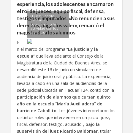
experiencia, los adolescentes encarnaron
el rol de jueces, equipo fiscal, defensa,
El juez Ricardo
testigos e imputados. «No renuncien a sus
Baldomar
coordinando la
derechos, háganlos valer», remarcó el
actividad con los
magistrado a los alumnos.
alumnos.
E
n el marco del programa “
La justicia y la
escuela
” que lleva adelante el Consejo de la
Magistratura de la Ciudad de Buenos Aires, se
desarrolló este 16 de junio un simulacro de
audiencia de juicio oral y público. La experiencia,
llevada a cabo en una sala de audiencias de la
sede judicial ubicada en Tacuarí 124, contó con la
participación de alumnos que cursan quinto
año en la escuela “María Auxiliadora” del
barrio de Caballito
. Los jóvenes interpretaron los
distintos roles que intervienen en un juicio -juez,
fiscal, defensor, testigo, acusado-,
bajo la
supervisión del juez Ricardo Baldomar
, titular