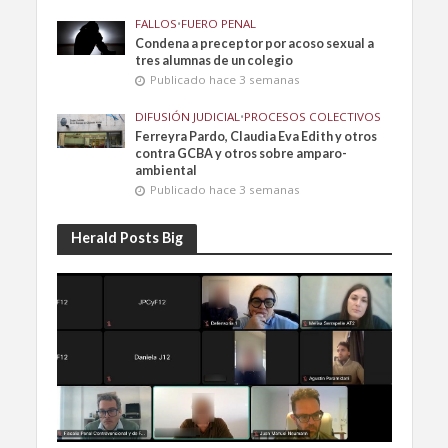
FALLOS
•
FUERO PENAL
Condena a preceptor por acoso sexual a
tres alumnas de un colegio
Publicado hace 3 semanas
DIFUSIÓN JUDICIAL
•
PROCESOS COLECTIVOS
Ferreyra Pardo, Claudia Eva Edith y otros
contra GCBA y otros sobre amparo-
ambiental
Publicado hace 3 semanas
Herald Posts Big