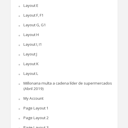
Layout E
Layout F, F1
Layout G, G1
Layout H
Layout I, I1
Layout J
Layout K
Layout L
Millonaria multa a cadena líder de supermercados
(Abril 2019)
My Account
Page Layout 1
Page Layout 2
Page Layout 3