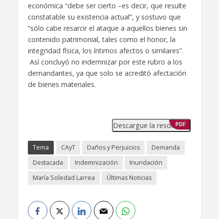
económica “debe ser cierto –es decir, que resulte
constatable su existencia actual”, y sostuvo que
“sólo cabe resarcir el ataque a aquellos bienes sin
contenido patrimonial, tales como el honor, la
integridad física, los íntimos afectos o similares”.
Así concluyó no indemnizar por este rubro a los
demandantes, ya que solo se acreditó afectación
de bienes materiales.
Descargue la resolución
PDF
Tema
CAyT
Daños y Perjuicios
Demanda
Destacada
Indemnización
Inundación
María Soledad Larrea
Últimas Noticias