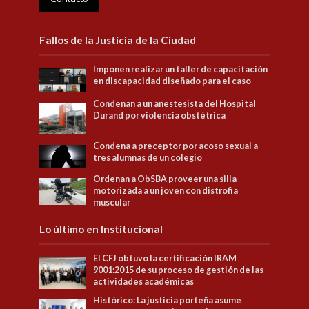
Fallos de la Justicia de la Ciudad
Imponen realizar un taller de capacitación
en discapacidad diseñado para el caso
Condenan a un anestesista del Hospital
Durand por violencia obstétrica
Condena a preceptor por acoso sexual a
tres alumnas de un colegio
Ordenan a ObSBA proveer una silla
motorizada a un joven con distrofia
muscular
Lo último en Institucional
El CFJ obtuvo la certificación IRAM
9001:2015 de su proceso de gestión de las
actividades académicas
Histórico: La justicia porteña asume