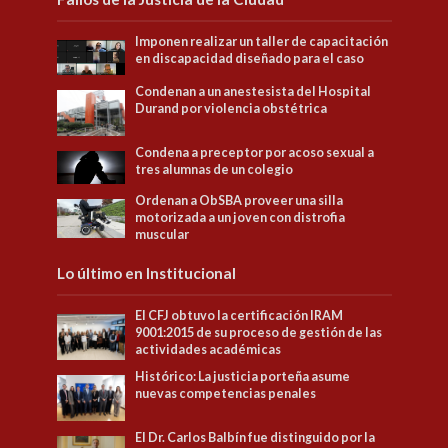
Imponen realizar un taller de capacitación
en discapacidad diseñado para el caso
Condenan a un anestesista del Hospital
Durand por violencia obstétrica
Condena a preceptor por acoso sexual a
tres alumnas de un colegio
Ordenan a ObSBA proveer una silla
motorizada a un joven con distrofia
muscular
Lo último en Institucional
El CFJ obtuvo la certificación IRAM
9001:2015 de su proceso de gestión de las
actividades académicas
Histórico: La justicia porteña asume
nuevas competencias penales
El Dr. Carlos Balbín fue distinguido por la