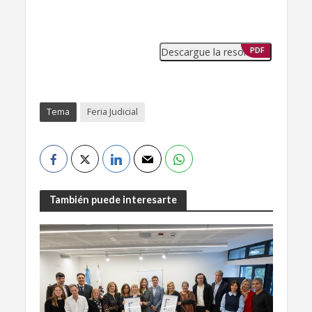
Descargue la resolución
PDF
Tema
Feria Judicial
También puede interesarte