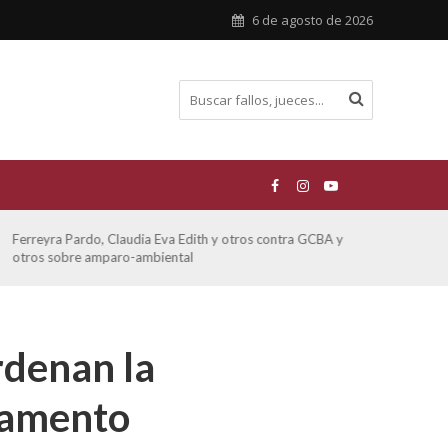
6 de agosto de 2026
Ferreyra Pardo, Claudia Eva Edith y otros contra GCBA y
ATE 
otros sobre amparo-ambiental
rdenan la
camento