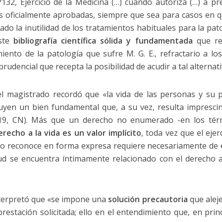
7132, Ejercicio de la Medicina (…) cuando autoriza (…) a p
as oficialmente aprobadas, siempre que sea para casos en q
do la inutilidad de los tratamientos habituales para la patol
ste
bibliografía científica sólida y fundamentada
que re
iento de la patología que sufre M. G. E., refractario a los
prudencial que recepta la posibilidad de acudir a tal alternat
 el magistrado recordó que «la vida de las personas y su pr
uyen un bien fundamental que, a su vez, resulta imprescind
 19, CN). Más que un derecho no enumerado -en los térmi
erecho a la vida es un valor implícito
, toda vez que el eje
co reconoce en forma expresa requiere necesariamente de él
lud se encuentra íntimamente relacionado con el derecho a l
interpretó que «se impone una
solución precautoria
que aleje
prestación solicitada; ello en el entendimiento que, en princ