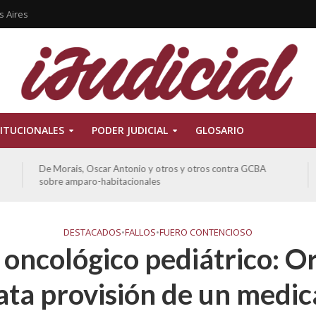
s Aires
ITUCIONALES
PODER JUDICIAL
GLOSARIO
De Morais, Oscar Antonio y otros y otros contra GCBA
sobre amparo-habitacionales
DESTACADOS
•
FALLOS
•
FUERO CONTENCIOSO
 oncológico pediátrico: O
ata provisión de un medi