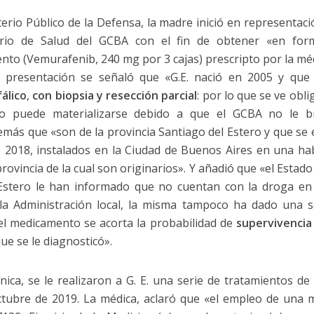
terio Público de la Defensa, la madre inició en representaci
rio de Salud del GCBA con el fin de obtener «en for
to (Vemurafenib, 240 mg por 3 cajas) prescripto por la médi
a presentación se señaló que «G.E. nació en 2005 y que
álico
,
con biopsia y resección parcial
: por lo que se ve obl
o puede materializarse debido a que el GCBA no le b
emás que «son de la provincia Santiago del Estero y que se 
e 2018, instalados en la Ciudad de Buenos Aires en una ha
provincia de la cual son originarios». Y añadió que «el Estado
 Estero le han informado que no cuentan con la droga en 
la Administración local, la misma tampoco ha dado una so
el medicamento se acorta la probabilidad de
supervivencia
e se le diagnosticó».
ínica, se le realizaron a G. E. una serie de tratamientos d
octubre de 2019. La médica, aclaró que «el empleo de una 