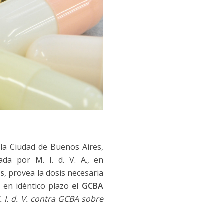
e la Ciudad de Buenos Aires,
tada por M. I. d. V. A., en
as
, provea la dosis necesaria
, en idéntico plazo
el GCBA
. I. d. V. contra GCBA sobre