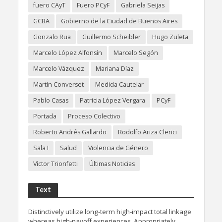
fuero CAyT
Fuero PCyF
Gabriela Seijas
GCBA
Gobierno de la Ciudad de Buenos Aires
Gonzalo Rua
Guillermo Scheibler
Hugo Zuleta
Marcelo López Alfonsín
Marcelo Segón
Marcelo Vázquez
Mariana Díaz
Martín Converset
Medida Cautelar
Pablo Casas
Patricia López Vergara
PCyF
Portada
Proceso Colectivo
Roberto Andrés Gallardo
Rodolfo Ariza Clerici
Sala I
Salud
Violencia de Género
Víctor Trionfetti
Últimas Noticias
Text
Distinctively utilize long-term high-impact total linkage
whereas high-payoff experiences. Appropriately