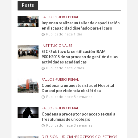
Posts
FALLOS
•
FUERO PENAL
Imponen realizar un taller de capacitación
en discapacidad diseñado para el caso
Publicado hace 1 día
INSTITUCIONALES
El CFJ obtuvo la certificación IRAM
9001:2015 de su proceso de gestión de las
actividades académicas
Publicado hace 2 días
FALLOS
•
FUERO PENAL
Condenan a un anestesista del Hospital
Durand por violencia obstétrica
Publicado hace 3 semanas
FALLOS
•
FUERO PENAL
Condena a preceptor por acoso sexual a
tres alumnas de un colegio
Publicado hace 3 semanas
DIFUSIÓN JUDICIAL
•
PROCESOS COLECTIVOS