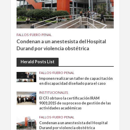
FALLOS
•
FUERO PENAL
Condenan a un anestesista del Hospital
Durand por violencia obstétrica
Herald Posts List
FALLOS
•
FUERO PENAL
Imponen realizar un taller de capacitación
en discapacidad diseñado para el caso
INSTITUCIONALES
El CFJ obtuvo la certificación IRAM
9001:2015 de su proceso de gestión de las
actividades académicas
FALLOS
•
FUERO PENAL
Condenan a un anestesista del Hospital
Durand por violencia obstétrica