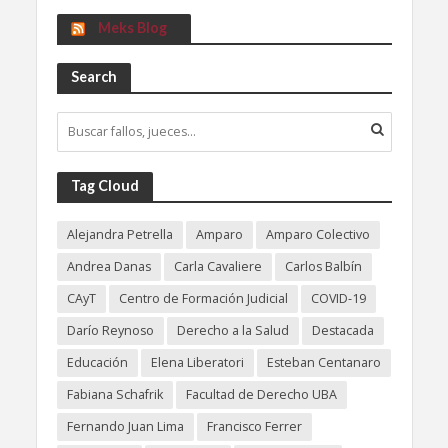
Meks Blog
Search
Tag Cloud
Alejandra Petrella
Amparo
Amparo Colectivo
Andrea Danas
Carla Cavaliere
Carlos Balbín
CAyT
Centro de Formación Judicial
COVID-19
Darío Reynoso
Derecho a la Salud
Destacada
Educación
Elena Liberatori
Esteban Centanaro
Fabiana Schafrik
Facultad de Derecho UBA
Fernando Juan Lima
Francisco Ferrer