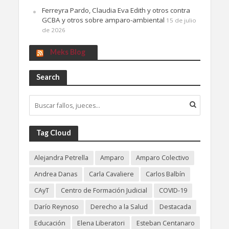
Ferreyra Pardo, Claudia Eva Edith y otros contra
GCBA y otros sobre amparo-ambiental
15 de julio
de 2026
Meks Blog
Search
Tag Cloud
Alejandra Petrella
Amparo
Amparo Colectivo
Andrea Danas
Carla Cavaliere
Carlos Balbín
CAyT
Centro de Formación Judicial
COVID-19
Darío Reynoso
Derecho a la Salud
Destacada
Educación
Elena Liberatori
Esteban Centanaro