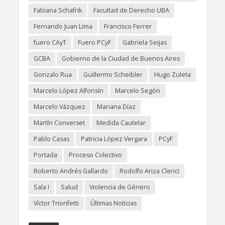
Fabiana Schafrik
Facultad de Derecho UBA
Fernando Juan Lima
Francisco Ferrer
fuero CAyT
Fuero PCyF
Gabriela Seijas
GCBA
Gobierno de la Ciudad de Buenos Aires
Gonzalo Rua
Guillermo Scheibler
Hugo Zuleta
Marcelo López Alfonsín
Marcelo Segón
Marcelo Vázquez
Mariana Díaz
Martín Converset
Medida Cautelar
Pablo Casas
Patricia López Vergara
PCyF
Portada
Proceso Colectivo
Roberto Andrés Gallardo
Rodolfo Ariza Clerici
Sala I
Salud
Violencia de Género
Víctor Trionfetti
Últimas Noticias