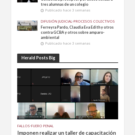
tres alumnas de un colegio
Publicado hace 3 semanas
DIFUSIÓN JUDICIAL
•
PROCESOS COLECTIVOS
Ferreyra Pardo, Claudia Eva Edith y otros
contra GCBA y otros sobre amparo-
ambiental
Publicado hace 3 semanas
Herald Posts Big
FALLOS
•
FUERO PENAL
Imponen realizar un taller de capacitación