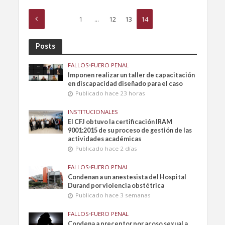
1
…
12
13
14
Posts
FALLOS
•
FUERO PENAL
Imponen realizar un taller de capacitación
en discapacidad diseñado para el caso
Publicado hace 23 horas
INSTITUCIONALES
El CFJ obtuvo la certificación IRAM
9001:2015 de su proceso de gestión de las
actividades académicas
Publicado hace 2 días
FALLOS
•
FUERO PENAL
Condenan a un anestesista del Hospital
Durand por violencia obstétrica
Publicado hace 3 semanas
FALLOS
•
FUERO PENAL
Condena a preceptor por acoso sexual a