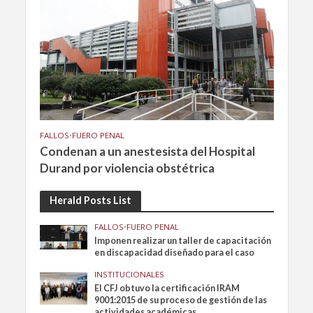
FALLOS
•
FUERO PENAL
Condenan a un anestesista del Hospital
Durand por violencia obstétrica
Herald Posts List
FALLOS
•
FUERO PENAL
Imponen realizar un taller de capacitación
en discapacidad diseñado para el caso
INSTITUCIONALES
El CFJ obtuvo la certificación IRAM
9001:2015 de su proceso de gestión de las
actividades académicas