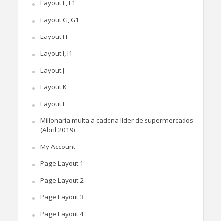
Layout F, F1
Layout G, G1
Layout H
Layout I, I1
Layout J
Layout K
Layout L
Millonaria multa a cadena líder de supermercados
(Abril 2019)
My Account
Page Layout 1
Page Layout 2
Page Layout 3
Page Layout 4