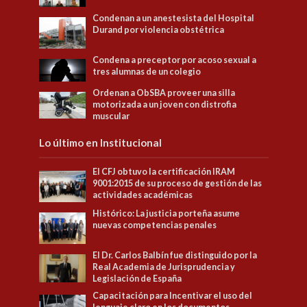
Condenan a un anestesista del Hospital
Durand por violencia obstétrica
Condena a preceptor por acoso sexual a
tres alumnas de un colegio
Ordenan a ObSBA proveer una silla
motorizada a un joven con distrofia
muscular
Lo último en Institucional
El CFJ obtuvo la certificación IRAM
9001:2015 de su proceso de gestión de las
actividades académicas
Histórico: La justicia porteña asume
nuevas competencias penales
El Dr. Carlos Balbín fue distinguido por la
Real Academia de Jurisprudencia y
Legislación de España
Capacitación para Incentivar el uso del