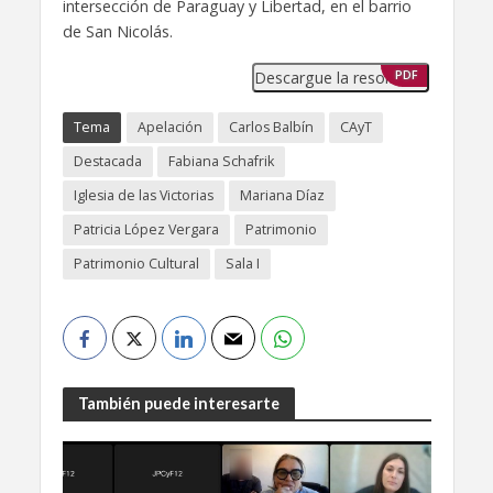
intersección de Paraguay y Libertad, en el barrio
de San Nicolás.
Descargue la resolución
PDF
Tema
Apelación
Carlos Balbín
CAyT
Destacada
Fabiana Schafrik
Iglesia de las Victorias
Mariana Díaz
Patricia López Vergara
Patrimonio
Patrimonio Cultural
Sala I
También puede interesarte