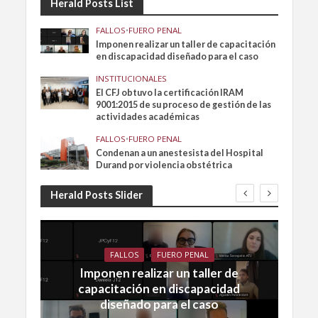
Herald Posts List
FALLOS
•
FUERO PENAL
Imponen realizar un taller de capacitación
en discapacidad diseñado para el caso
INSTITUCIONALES
El CFJ obtuvo la certificación IRAM
9001:2015 de su proceso de gestión de las
actividades académicas
FALLOS
•
FUERO PENAL
Condenan a un anestesista del Hospital
Durand por violencia obstétrica
Herald Posts Slider
FALLOS
FUERO PENAL
Imponen realizar un taller de
capacitación en discapacidad
diseñado para el caso