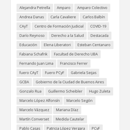
Alejandra Petrella
Amparo
Amparo Colectivo
Andrea Danas
Carla Cavaliere
Carlos Balbín
CAyT
Centro de Formación Judicial
COVID-19
Darío Reynoso
Derecho a la Salud
Destacada
Educación
Elena Liberatori
Esteban Centanaro
Fabiana Schafrik
Facultad de Derecho UBA
Fernando Juan Lima
Francisco Ferrer
fuero CAyT
Fuero PCyF
Gabriela Seijas
GCBA
Gobierno de la Ciudad de Buenos Aires
Gonzalo Rua
Guillermo Scheibler
Hugo Zuleta
Marcelo López Alfonsín
Marcelo Segón
Marcelo Vázquez
Mariana Díaz
Martín Converset
Medida Cautelar
Pablo Casas
Patricia López Vergara
PCyF