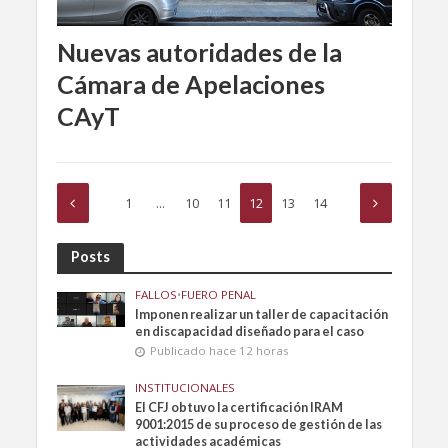
Nuevas autoridades de la
Cámara de Apelaciones
CAyT
1
…
10
11
12
13
14
Posts
FALLOS
•
FUERO PENAL
Imponen realizar un taller de capacitación
en discapacidad diseñado para el caso
Publicado hace 12 horas
INSTITUCIONALES
El CFJ obtuvo la certificación IRAM
9001:2015 de su proceso de gestión de las
actividades académicas