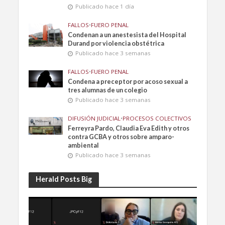
Publicado hace 1 día
FALLOS
•
FUERO PENAL
Condenan a un anestesista del Hospital
Durand por violencia obstétrica
Publicado hace 3 semanas
FALLOS
•
FUERO PENAL
Condena a preceptor por acoso sexual a
tres alumnas de un colegio
Publicado hace 3 semanas
DIFUSIÓN JUDICIAL
•
PROCESOS COLECTIVOS
Ferreyra Pardo, Claudia Eva Edith y otros
contra GCBA y otros sobre amparo-
ambiental
Publicado hace 3 semanas
Herald Posts Big