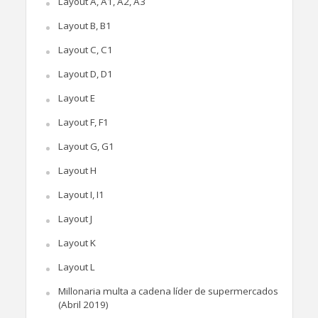
Layout A, A1, A2, A3
Layout B, B1
Layout C, C1
Layout D, D1
Layout E
Layout F, F1
Layout G, G1
Layout H
Layout I, I1
Layout J
Layout K
Layout L
Millonaria multa a cadena líder de supermercados
(Abril 2019)