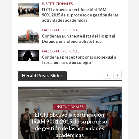
INSTITUCIONALES
El CFJ obtuvo la certificación IRAM
9001:2015 de su proceso de gestión de las
actividades académicas
FALLOS
•
FUERO PENAL
Condenan a un anestesista del Hospital
Durand por violencia obstétrica
FALLOS
•
FUERO PENAL
Condena a preceptor por acoso sexual a
tres alumnas de un colegio
Herald Posts Slider
INSTITUCIONALES
El CFJ obtuvo la certificación
IRAM 9001:2015 de su proceso
de gestión de las actividades
académicas