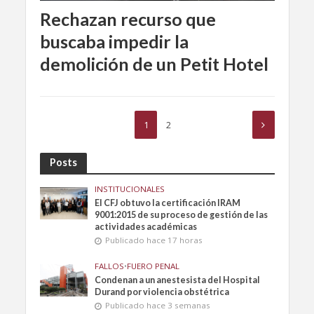
Rechazan recurso que
buscaba impedir la
demolición de un Petit Hotel
1
2
Posts
INSTITUCIONALES
El CFJ obtuvo la certificación IRAM
9001:2015 de su proceso de gestión de las
actividades académicas
Publicado hace 17 horas
FALLOS
•
FUERO PENAL
Condenan a un anestesista del Hospital
Durand por violencia obstétrica
Publicado hace 3 semanas