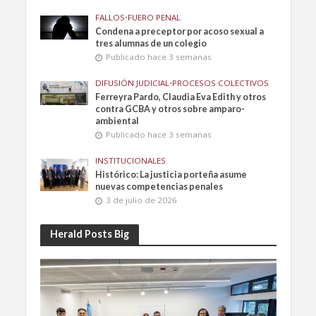
FALLOS
•
FUERO PENAL
Condena a preceptor por acoso sexual a
tres alumnas de un colegio
Publicado hace 3 semanas
DIFUSIÓN JUDICIAL
•
PROCESOS COLECTIVOS
Ferreyra Pardo, Claudia Eva Edith y otros
contra GCBA y otros sobre amparo-
ambiental
Publicado hace 3 semanas
INSTITUCIONALES
Histórico: La justicia porteña asume
nuevas competencias penales
3 de julio de 2026
Herald Posts Big