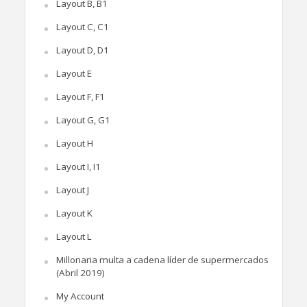
Layout B, B1
Layout C, C1
Layout D, D1
Layout E
Layout F, F1
Layout G, G1
Layout H
Layout I, I1
Layout J
Layout K
Layout L
Millonaria multa a cadena líder de supermercados
(Abril 2019)
My Account