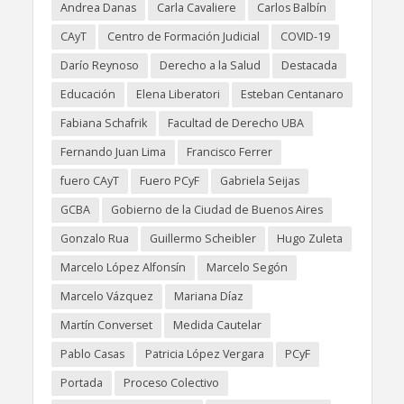
Andrea Danas
Carla Cavaliere
Carlos Balbín
CAyT
Centro de Formación Judicial
COVID-19
Darío Reynoso
Derecho a la Salud
Destacada
Educación
Elena Liberatori
Esteban Centanaro
Fabiana Schafrik
Facultad de Derecho UBA
Fernando Juan Lima
Francisco Ferrer
fuero CAyT
Fuero PCyF
Gabriela Seijas
GCBA
Gobierno de la Ciudad de Buenos Aires
Gonzalo Rua
Guillermo Scheibler
Hugo Zuleta
Marcelo López Alfonsín
Marcelo Segón
Marcelo Vázquez
Mariana Díaz
Martín Converset
Medida Cautelar
Pablo Casas
Patricia López Vergara
PCyF
Portada
Proceso Colectivo