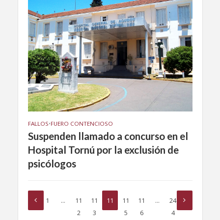
FALLOS
•
FUERO CONTENCIOSO
Suspenden llamado a concurso en el
Hospital Tornú por la exclusión de
psicólogos
1
…
11
11
11
11
11
…
24
2
3
4
5
6
4