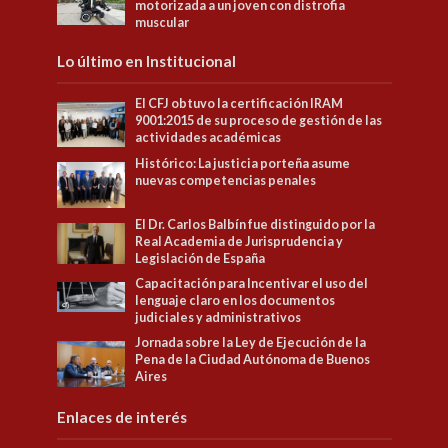
motorizada a un joven con distrofia
muscular
Lo último en Institucional
El CFJ obtuvo la certificación IRAM
9001:2015 de su proceso de gestión de las
actividades académicas
Histórico: La justicia porteña asume
nuevas competencias penales
El Dr. Carlos Balbín fue distinguido por la
Real Academia de Jurisprudencia y
Legislación de España
Capacitación para Incentivar el uso del
lenguaje claro en los documentos
judiciales y administrativos
Jornada sobre la Ley de Ejecución de la
Pena de la Ciudad Autónoma de Buenos
Aires
Enlaces de interés