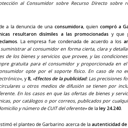
tección al Consumidor sobre Recurso Directo sobre r
de a la denuncia de una
consumidora
, quien
compró a Ga
nicas resultaron disímiles a las promocionadas
y que p
eclamos
. La empresa fue condenada de acuerdo a los
a
suministrar al consumidor en forma cierta, clara y detall
les de los bienes y servicios que provee, y las condicione
mpre gratuita para el consumidor y proporcionada en el
consumidor opte por el soporte físico. En caso de no e
ectrónico»,
y
8,
«
Efectos de la publicidad
: Las precisiones f
circulares u otros medios de difusión se tienen por inclu
erente. En los casos en que las ofertas de bienes y servic
nicas, por catálogos o por correos, publicados por cualqu
domicilio y número de CUIT del oferente»
de la
ley 24.240
.
estimó el planteo de Garbarino acerca de la
autenticidad de 