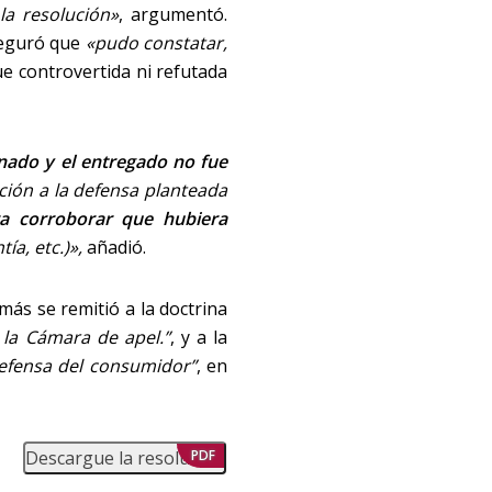
la resolución»
, argumentó.
aseguró que
«pudo
constatar,
ue controvertida ni refutada
nado y el entregado no fue
ción a la defensa planteada
 corroborar que hubiera
ía, etc.)»,
añadió.
emás se remitió a la doctrina
 la Cámara de apel.”
, y a la
defensa del consumidor”
, en
Descargue la resolución
PDF