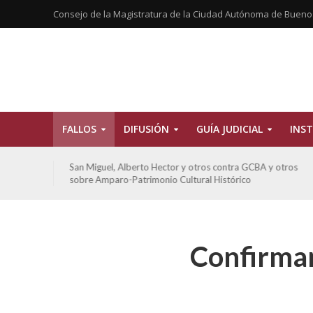
Consejo de la Magistratura de la Ciudad Autónoma de Bueno
FALLOS
DIFUSIÓN
GUÍA JUDICIAL
INST
tros
San Miguel, Alberto Hector y otros contra GCBA y otros
sobre Amparo-Patrimonio Cultural Histórico
Confirman