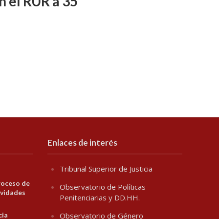
n el RUR a 35
Enlaces de interés
Tribunal Superior de Justicia
roceso de
Observatorio de Políticas
ividades
Penitenciarias y DD.HH.
cia
Observatorio de Género