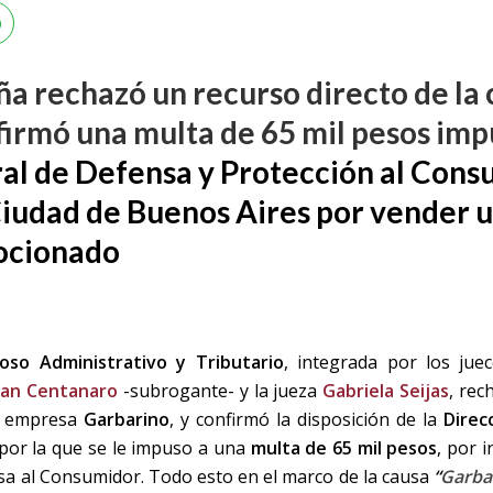
eña rechazó un recurso directo de l
irmó una multa de 65 mil pesos imp
al de Defensa y Protección al Cons
Ciudad de Buenos Aires por vender 
mocionado
so Administrativo y Tributario
, integrada por los ju
ban Centanaro
-subrogante- y la jueza
Gabriela Seijas
, re
la empresa
Garbarino
, y confirmó la disposición de la
Direc
por la que se le impuso a una
multa de 65 mil pesos
, por i
nsa al Consumidor. Todo esto en el marco de la causa
“
Garbar