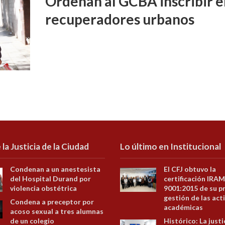
Ordenan al GCBA inscribir e
recuperadores urbanos
 la Justicia de la Ciudad
Lo último en Institucional
Condenan a un anestesista
El CFJ obtuvo la
del Hospital Durand por
certificación IRAM
violencia obstétrica
9001:2015 de su p
gestión de las act
Condena a preceptor por
académicas
acoso sexual a tres alumnas
de un colegio
Histórico: La justi