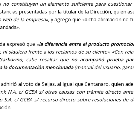
as
no constituyen un elemento suficiente para cuestionar 
nstancias presentadas por la titular de la Dirección, quien 
io web de la empresa»
, y agregó que «dicha afirmación no f
mandada».
rada expresó que
«
l
a diferencia entre el producto promocio
r
, ni siquiera frente a los reclamos de su cliente»
.
«Con rela
Garbarino
, cabe resaltar que
no acompañó prueba para
ra la documentación mencionada
(manual del usuario, garant
 adhirió al voto de Seijas, al igual que Centanaro, quien ad
ank N.A. c/ GCBA s/ otras causas con trámite directo ante
o S.A. c/ GCBA s/ recurso directo sobre resoluciones de 
ción.-