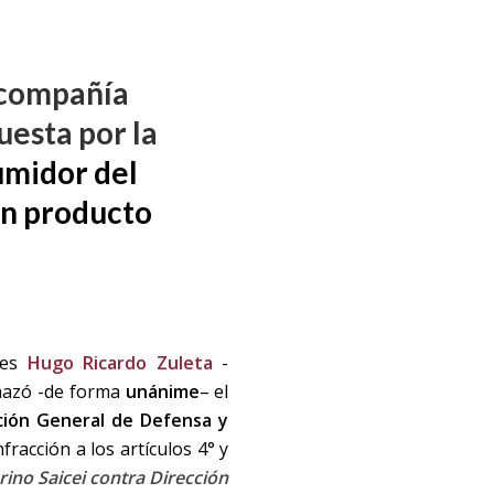
a compañía
uesta por la
umidor del
un producto
eces
Hugo Ricardo Zuleta
-
chazó -de forma
unánime
– el
ción General de Defensa y
nfracción a los artículos 4° y
ino Saicei contra Dirección