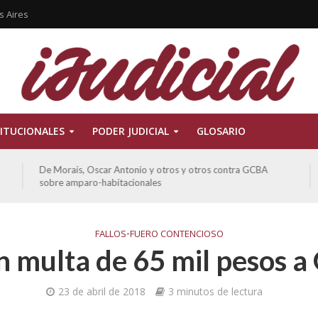
s Aires
ITUCIONALES
PODER JUDICIAL
GLOSARIO
De Morais, Oscar Antonio y otros y otros contra GCBA
sobre amparo-habitacionales
FALLOS
•
FUERO CONTENCIOSO
 multa de 65 mil pesos a
23 de abril de 2018
3 minutos de lectura