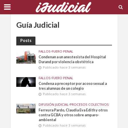
Guía Judicial
Posts
FALLOS
•
FUERO PENAL
Condenan a un anestesista del Hospital
Durand por violencia obstétrica
Publicado hace 3 semanas
FALLOS
•
FUERO PENAL
Condena a preceptor por acoso sexual a
tres alumnas de un colegio
Publicado hace 3 semanas
DIFUSIÓN JUDICIAL
•
PROCESOS COLECTIVOS
Ferreyra Pardo, Claudia Eva Edith y otros
contra GCBA y otros sobre amparo-
ambiental
Publicado hace 3 semanas