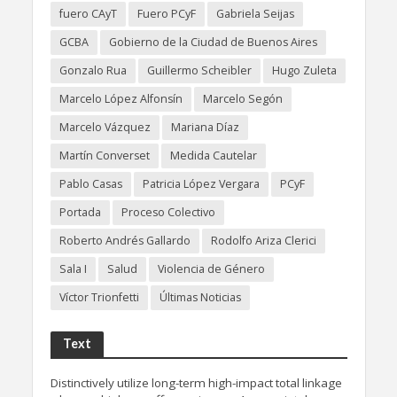
fuero CAyT
Fuero PCyF
Gabriela Seijas
GCBA
Gobierno de la Ciudad de Buenos Aires
Gonzalo Rua
Guillermo Scheibler
Hugo Zuleta
Marcelo López Alfonsín
Marcelo Segón
Marcelo Vázquez
Mariana Díaz
Martín Converset
Medida Cautelar
Pablo Casas
Patricia López Vergara
PCyF
Portada
Proceso Colectivo
Roberto Andrés Gallardo
Rodolfo Ariza Clerici
Sala I
Salud
Violencia de Género
Víctor Trionfetti
Últimas Noticias
Text
Distinctively utilize long-term high-impact total linkage