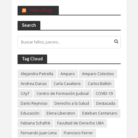
Meks Blog
Search
Tag Cloud
Alejandra Petrella
Amparo
Amparo Colectivo
Andrea Danas
Carla Cavaliere
Carlos Balbín
CAyT
Centro de Formación Judicial
COVID-19
Darío Reynoso
Derecho a la Salud
Destacada
Educación
Elena Liberatori
Esteban Centanaro
Fabiana Schafrik
Facultad de Derecho UBA
Fernando Juan Lima
Francisco Ferrer