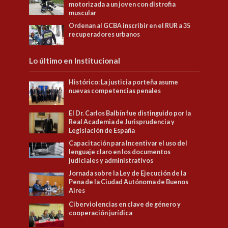
motorizada a un joven con distrofia
muscular
Ordenan al GCBA inscribir en el RUR a 35
recuperadores urbanos
Lo último en Institucional
Histórico: La justicia porteña asume
nuevas competencias penales
El Dr. Carlos Balbín fue distinguido por la
Real Academia de Jurisprudencia y
Legislación de España
Capacitación para Incentivar el uso del
lenguaje claro en los documentos
judiciales y administrativos
Jornada sobre la Ley de Ejecución de la
Pena de la Ciudad Autónoma de Buenos
Aires
Ciberviolencias en clave de género y
cooperación jurídica