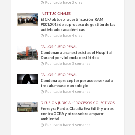
Publicado hace 3 días
INSTITUCIONALES
El CFJ obtuvo la certificación IRAM
9001:2015 de su proceso de gestión de las
actividades académicas
Publicado hace 4 días
FALLOS
•
FUERO PENAL
Condenan a un anestesista del Hospital
Durand por violencia obstétrica
Publicado hace 3 semanas
FALLOS
•
FUERO PENAL
Condena a preceptor por acoso sexual a
tres alumnas de un colegio
Publicado hace 4 semanas
DIFUSIÓN JUDICIAL
•
PROCESOS COLECTIVOS
Ferreyra Pardo, Claudia Eva Edith y otros
contra GCBA y otros sobre amparo-
ambiental
Publicado hace 4 semanas