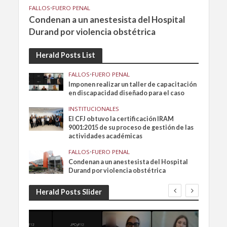
FALLOS
•
FUERO PENAL
Condenan a un anestesista del Hospital
Durand por violencia obstétrica
Herald Posts List
FALLOS
•
FUERO PENAL
Imponen realizar un taller de capacitación
en discapacidad diseñado para el caso
INSTITUCIONALES
El CFJ obtuvo la certificación IRAM
9001:2015 de su proceso de gestión de las
actividades académicas
FALLOS
•
FUERO PENAL
Condenan a un anestesista del Hospital
Durand por violencia obstétrica
Herald Posts Slider