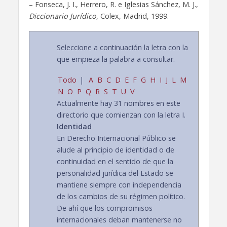
– Fonseca, J. I., Herrero, R. e Iglesias Sánchez, M. J.,
Diccionario Jurídico
, Colex, Madrid, 1999.
Seleccione a continuación la letra con la
que empieza la palabra a consultar.
Todo
|
A
B
C
D
E
F
G
H
I
J
L
M
N
O
P
Q
R
S
T
U
V
Actualmente hay 31 nombres en este
directorio que comienzan con la letra I.
Identidad
En Derecho Internacional Público se
alude al principio de identidad o de
continuidad en el sentido de que la
personalidad jurídica del Estado se
mantiene siempre con independencia
de los cambios de su régimen político.
De ahí que los compromisos
internacionales deban mantenerse no