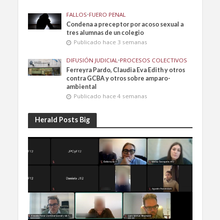
FALLOS
•
FUERO PENAL
Condena a preceptor por acoso sexual a
tres alumnas de un colegio
Publicado hace 3 semanas
DIFUSIÓN JUDICIAL
•
PROCESOS COLECTIVOS
Ferreyra Pardo, Claudia Eva Edith y otros
contra GCBA y otros sobre amparo-
ambiental
Publicado hace 4 semanas
Herald Posts Big