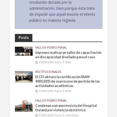
resolución dictada por la
administración, bien porque ésta trate
de impedir que aquél lesione el interés
público en materia reglada.
Posts
FALLOS
•
FUERO PENAL
Imponen realizar un taller de capacitación
en discapacidad diseñado para el caso
Publicado hace 2 días
INSTITUCIONALES
El CFJ obtuvo la certificación IRAM
9001:2015 de su proceso de gestión de las
actividades académicas
Publicado hace 3 días
FALLOS
•
FUERO PENAL
Condenan a un anestesista del Hospital
Durand por violencia obstétrica
Publicado hace 3 semanas