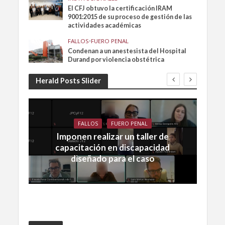
El CFJ obtuvo la certificación IRAM
9001:2015 de su proceso de gestión de las
actividades académicas
FALLOS
•
FUERO PENAL
Condenan a un anestesista del Hospital
Durand por violencia obstétrica
Herald Posts Slider
FALLOS
FUERO PENAL
Imponen realizar un taller de
capacitación en discapacidad
diseñado para el caso