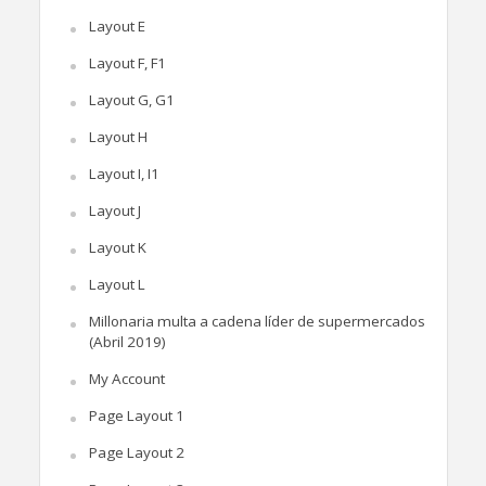
Layout E
Layout F, F1
Layout G, G1
Layout H
Layout I, I1
Layout J
Layout K
Layout L
Millonaria multa a cadena líder de supermercados
(Abril 2019)
My Account
Page Layout 1
Page Layout 2