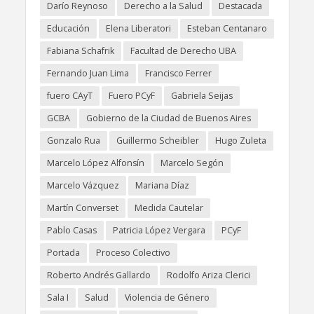
Darío Reynoso
Derecho a la Salud
Destacada
Educación
Elena Liberatori
Esteban Centanaro
Fabiana Schafrik
Facultad de Derecho UBA
Fernando Juan Lima
Francisco Ferrer
fuero CAyT
Fuero PCyF
Gabriela Seijas
GCBA
Gobierno de la Ciudad de Buenos Aires
Gonzalo Rua
Guillermo Scheibler
Hugo Zuleta
Marcelo López Alfonsín
Marcelo Segón
Marcelo Vázquez
Mariana Díaz
Martín Converset
Medida Cautelar
Pablo Casas
Patricia López Vergara
PCyF
Portada
Proceso Colectivo
Roberto Andrés Gallardo
Rodolfo Ariza Clerici
Sala I
Salud
Violencia de Género