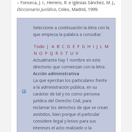
– Fonseca, J. I., Herrero, R. e Iglesias Sánchez, M. J.,
Diccionario Jurídico
, Colex, Madrid, 1999.
Seleccione a continuación la letra con la
que empieza la palabra a consultar.
Todo
|
A
B
C
D
E
F
G
H
I
J
L
M
N
O
P
Q
R
S
T
U
V
Actualmente hay 1 nombre en este
directorio que comienzan con la letra .
Acción administrativa
La que ejercitan los particulares frente
a la administración pública, en su
carácter de tal y no como persona
jurídica del Derecho Civil, para
reclamar los derechos de que se crean
asistidos, bien porque el particular
considere ilegal y lesivo para sus
intereses el acto realizado o la