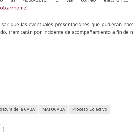
ndo al 4008-0216, o vía correo electrónico a
.gob.ar/home
).
sar que las eventuales presentaciones que pudieran hacer
ido, tramitarán por incidente de acompañamiento a fin de no
tratura de la CABA
MAFUCABA
Proceso Colectivo