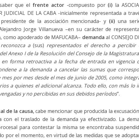
 saber que el
frente actor
-compuesto por
(i)
la ASOCI
UDICIAL DE LA CABA -inicialmente representada a través 
presidente de la asociación mencionada- y
(ii)
una seri
Alejandro Jorge Villanueva –en su carácter de representan
ién, como apoderado de MAFUCABA–
demanda
al CONSEJO 
 reconozca a
(sus)
representados
el derecho a percibir 
 del Anexo I de
la Resolución del Consejo de la Magistratu
 en forma retroactiva a la fecha de entrada en vigencia 
ondene a la demanda a cancelar las sumas que corresp
e mes por mes desde el mes de junio de 2005,
como integr
rios a quienes el
adicional alcanza. Todo ello, con más lo 
vengadas y no percibidas en sus debidos períodos
”.
al de la causa,
cabe mencionar que producida la excusación
a con el traslado de la demanda ya efectivizado. La dem
ocesal para contestar la misma se encontraba suspendido.
do por el momento, en virtud de las medidas que se adoptan