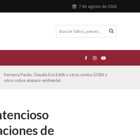
7 de agosto de 2026
Ferreyra Pardo, Claudia Eva Edith y otros contra GCBA y
ATE 
otros sobre amparo-ambiental
ntencioso
aciones de