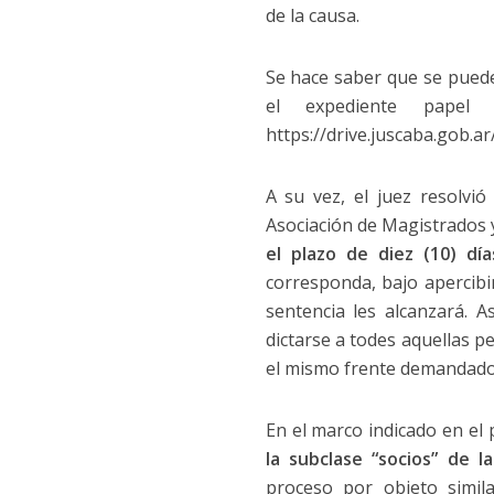
de la causa.
Se hace saber que se puede c
el expediente papel
https://drive.juscaba.gob
A su vez, el juez resolvi
Asociación de Magistrados y
el plazo de diez (10) dí
corresponda, bajo apercibi
sentencia les alcanzará. A
dictarse a todes aquellas 
el mismo frente demandado
En el marco indicado en e
la subclase “socios” de la
proceso por objeto simil