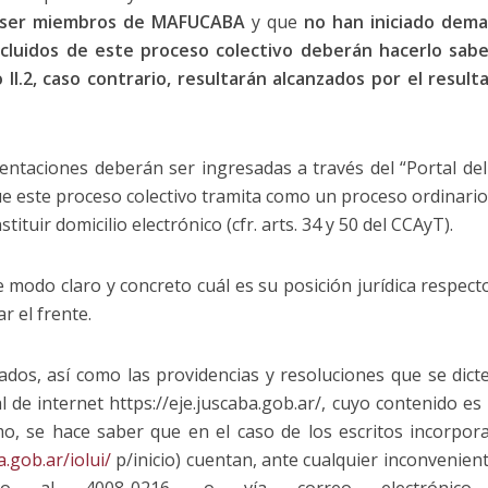
 ser miembros de
MAFUCABA
y que
no han iniciado dem
xcluidos de este proceso colectivo deberán hacerlo sab
 II.2, caso contrario, resultarán alcanzados por el resul
entaciones deberán ser ingresadas a través del “Portal del 
e este proceso colectivo tramita como un proceso ordinari
tituir domicilio electrónico (cfr. arts. 34 y 50 del CCAyT).
e modo claro y concreto cuál es su posición jurídica respecto
r el frente.
ados, así como las providencias y resoluciones que se dic
l de internet https://eje.juscaba.gob.ar/, cuyo contenido es 
mo, se hace saber que en el caso de los escritos incorpora
a.gob.ar/iolui/
p/inicio) cuentan, ante cualquier inconvenient