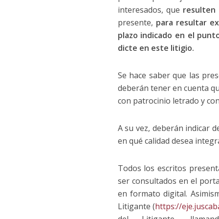
interesados, que
resulten
presente,
para resultar e
plazo indicado en el punto
dicte en este litigio.
Se hace saber que las pres
deberán tener en cuenta qu
con patrocinio letrado y cons
A su vez, deberán indicar d
en qué calidad desea integra
Todos los escritos present
ser consultados en el porta
en formato digital. Asimis
Litigante (
https://eje.juscab