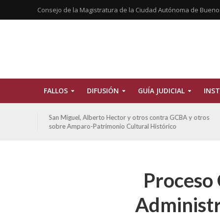
Consejo de la Magistratura de la Ciudad Autónoma de Bueno
FALLOS
DIFUSIÓN
GUÍA JUDICIAL
INST
tros
San Miguel, Alberto Hector y otros contra GCBA y otros
sobre Amparo-Patrimonio Cultural Histórico
Proceso 
Administr