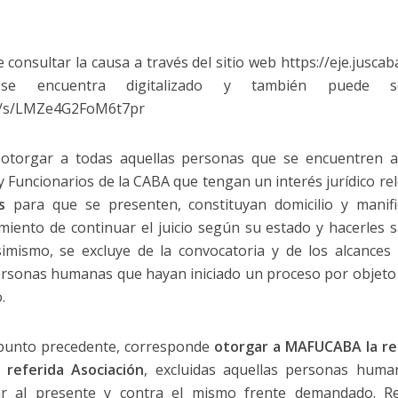
onsultar la causa a través del sitio web https://eje.juscaba
 se encuentra digitalizado y también puede s
.ar/s/LMZe4G2FoM6t7pr
ó otorgar a todas aquellas personas que se encuentren a
 Funcionarios de la CABA que tengan un interés jurídico rele
as
para que se presenten, constituyan domicilio y manif
miento de continuar el juicio según su estado y hacerles s
simismo, se excluye de la convocatoria y de los alcances
personas humanas que hayan iniciado un proceso por objeto s
.
l punto precedente, corresponde
otorgar a MAFUCABA la r
referida Asociación
, excluidas aquellas personas huma
ar al presente y contra el mismo frente demandado. Re