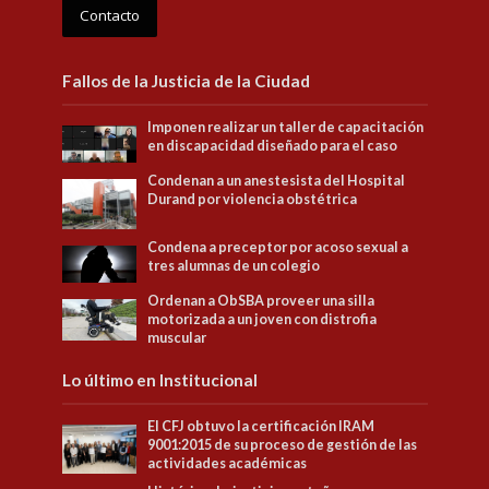
Contacto
Fallos de la Justicia de la Ciudad
Imponen realizar un taller de capacitación
en discapacidad diseñado para el caso
Condenan a un anestesista del Hospital
Durand por violencia obstétrica
Condena a preceptor por acoso sexual a
tres alumnas de un colegio
Ordenan a ObSBA proveer una silla
motorizada a un joven con distrofia
muscular
Lo último en Institucional
El CFJ obtuvo la certificación IRAM
9001:2015 de su proceso de gestión de las
actividades académicas