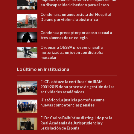
en discapacidad diseñado para el caso
Condenan a un anestesista del Hospital
Durand por violencia obstétrica
Condena a preceptor por acoso sexual a
tres alumnas de un colegio
Ordenan a ObSBA proveer una silla
motorizada a un joven con distrofia
muscular
Lo último en Institucional
El CFJ obtuvo la certificación IRAM
9001:2015 de su proceso de gestión de las
actividades académicas
Histórico: La justicia porteña asume
nuevas competencias penales
El Dr. Carlos Balbín fue distinguido por la
Real Academia de Jurisprudencia y
Legislación de España