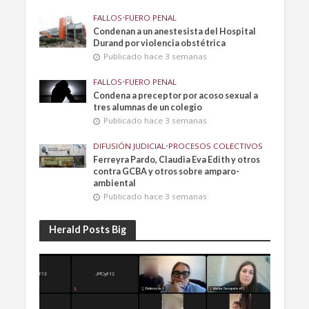
FALLOS
•
FUERO PENAL
Condenan a un anestesista del Hospital
Durand por violencia obstétrica
Publicado hace 3 semanas
FALLOS
•
FUERO PENAL
Condena a preceptor por acoso sexual a
tres alumnas de un colegio
Publicado hace 3 semanas
DIFUSIÓN JUDICIAL
•
PROCESOS COLECTIVOS
Ferreyra Pardo, Claudia Eva Edith y otros
contra GCBA y otros sobre amparo-
ambiental
Publicado hace 3 semanas
Herald Posts Big