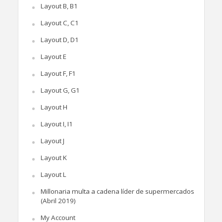
Layout B, B1
Layout C, C1
Layout D, D1
Layout E
Layout F, F1
Layout G, G1
Layout H
Layout I, I1
Layout J
Layout K
Layout L
Millonaria multa a cadena líder de supermercados
(Abril 2019)
My Account