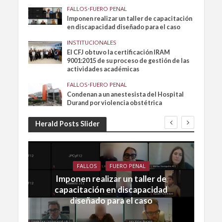
FALLOS
•
FUERO PENAL
Imponen realizar un taller de capacitación
en discapacidad diseñado para el caso
INSTITUCIONALES
El CFJ obtuvo la certificación IRAM
9001:2015 de su proceso de gestión de las
actividades académicas
FALLOS
•
FUERO PENAL
Condenan a un anestesista del Hospital
Durand por violencia obstétrica
Herald Posts Slider
FALLOS
FUERO PENAL
Imponen realizar un taller de
capacitación en discapacidad
diseñado para el caso