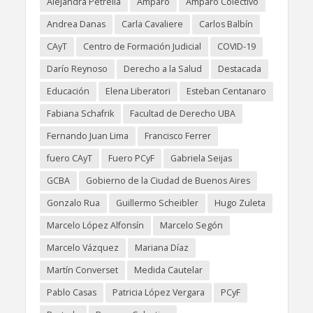
Alejandra Petrella
Amparo
Amparo Colectivo
Andrea Danas
Carla Cavaliere
Carlos Balbín
CAyT
Centro de Formación Judicial
COVID-19
Darío Reynoso
Derecho a la Salud
Destacada
Educación
Elena Liberatori
Esteban Centanaro
Fabiana Schafrik
Facultad de Derecho UBA
Fernando Juan Lima
Francisco Ferrer
fuero CAyT
Fuero PCyF
Gabriela Seijas
GCBA
Gobierno de la Ciudad de Buenos Aires
Gonzalo Rua
Guillermo Scheibler
Hugo Zuleta
Marcelo López Alfonsín
Marcelo Segón
Marcelo Vázquez
Mariana Díaz
Martín Converset
Medida Cautelar
Pablo Casas
Patricia López Vergara
PCyF