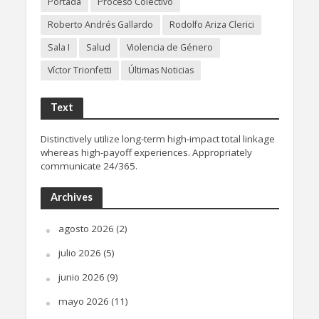
Portada
Proceso Colectivo
Roberto Andrés Gallardo
Rodolfo Ariza Clerici
Sala I
Salud
Violencia de Género
Víctor Trionfetti
Últimas Noticias
Text
Distinctively utilize long-term high-impact total linkage
whereas high-payoff experiences. Appropriately
communicate 24/365.
Archives
agosto 2026
(2)
julio 2026
(5)
junio 2026
(9)
mayo 2026
(11)