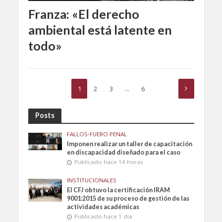
Franza: «El derecho
ambiental está latente en
todo»
1
2
3
…
6
Posts
FALLOS
•
FUERO PENAL
Imponen realizar un taller de capacitación
en discapacidad diseñado para el caso
Publicado hace 14 horas
INSTITUCIONALES
El CFJ obtuvo la certificación IRAM
9001:2015 de su proceso de gestión de las
actividades académicas
Publicado hace 1 día