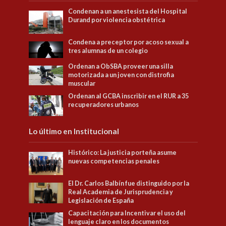
Condenan a un anestesista del Hospital
Durand por violencia obstétrica
Condena a preceptor por acoso sexual a
tres alumnas de un colegio
Ordenan a ObSBA proveer una silla
motorizada a un joven con distrofia
muscular
Ordenan al GCBA inscribir en el RUR a 35
recuperadores urbanos
Lo último en Institucional
Histórico: La justicia porteña asume
nuevas competencias penales
El Dr. Carlos Balbín fue distinguido por la
Real Academia de Jurisprudencia y
Legislación de España
Capacitación para Incentivar el uso del
lenguaje claro en los documentos