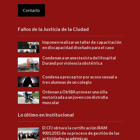
Contacto
Fallos de la Justicia de la Ciudad
Imponen realizar un taller de capacitación
en discapacidad diseñado para el caso
Condenan a un anestesista del Hospital
Durand por violencia obstétrica
Condena a preceptor por acoso sexual a
tres alumnas de un colegio
Ordenan a ObSBA proveer una silla
motorizada a un joven con distrofia
muscular
Lo último en Institucional
El CFJ obtuvo la certificación IRAM
9001:2015 de su proceso de gestión de las
actividades académicas