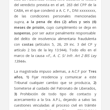
del veredicto prevista en el art. 263 del CPP de la
CABA, en el que condenó a A. C. F
.
, DNI xxxxxxxx,
de las condiciones personales mencionadas
supra
,
a la pena de dos (2) años y seis (6)
meses de prisión,
cuyo cumplimiento se deja en
suspenso
, por ser autor penalmente responsable
del delito de insolvencia alimentaria fraudulenta
con
costas
(artículos 5, 26, 29 inc. 3 del CP y
artículo 2 bis de la ley 13.944)
.
Todo ello en el
marco de la causa «
F., A. C. S/ Infr. Art 2 BIS Ley
13944
«
.
La magistrada impuso ademas, a A.C.F por
Tres
años
,
1)
Fijar residencia y comunicar a este
Tribunal cualquier cambio que se produzca,
2)
Someterse al cuidado del Patronato de Liberados,
3)
Prohibición de todo tipo de contacto y
acercamiento a la Sra. A.P.L, dejando a salvo las
cuestiones vinculadas al proceso civil en trámite