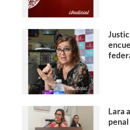
Justi
encue
feder
Lara a
penal