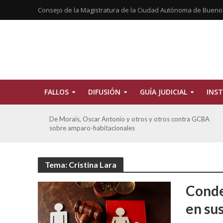
Consejo de la Magistratura de la Ciudad Autónoma de Bueno
FALLOS
DIFUSIÓN
GUÍA JUDICIAL
INST
tros
De Morais, Oscar Antonio y otros y otros contra GCBA
sobre amparo-habitacionales
Tema: Cristina Lara
Conde
en su