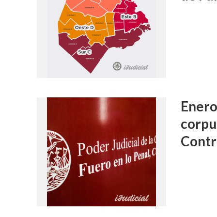
Enero
corpus
Contr