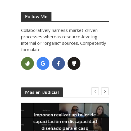
Follow Me
Collaboratively harness market-driven
processes whereas resource-leveling
internal or "organic" sources. Competently
formulate.
Más en iJudicial
Imponen realizar un taller de
E
capacitación en discapacidad
el
IRA
diseñado para el caso
ia