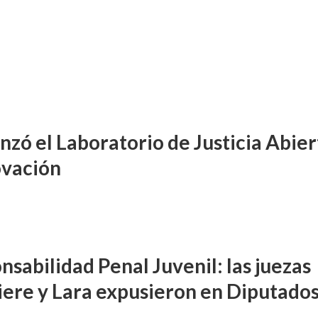
zó el Laboratorio de Justicia Abier
ovación
nsabilidad Penal Juvenil: las juezas
DIFUSIÓN JUDICIAL
iere y Lara expusieron en Diputado
FUERO PENAL
PROCESOS COLECTIVOS
preceptor por acoso
Ferreyra Pardo, Claudia Eva E