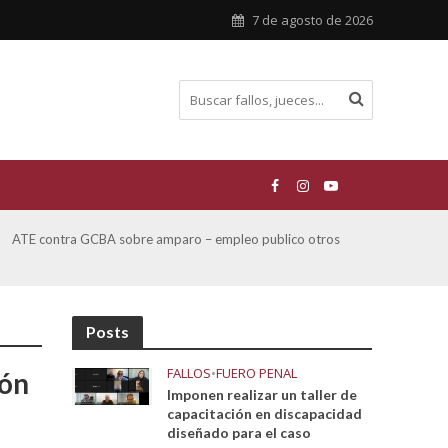
7 de agosto de 2026
ATE contra GCBA sobre amparo – empleo publico otros
San M
sobre
Posts
FALLOS
•
FUERO PENAL
ión
Imponen realizar un taller de
capacitación en discapacidad
diseñado para el caso