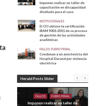
Imponen realizar un taller de
capacitación en discapacidad
diseñado para el caso
INSTITUCIONALES
El CFJ obtuvo la certificación
IRAM 9001:2015 de su proceso
de gestión de las actividades
académicas
ta
FALLOS
•
FUERO PENAL
Condenan a un anestesista del
Hospital Durand por violencia
obstétrica
Herald Posts Slider
s
FALLOS
FUERO PENAL
Imponen realizar un taller de
dith
E