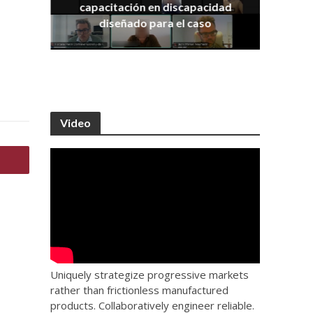
capacitación en discapacidad
os
IRA
diseñado para el caso
Video
Uniquely strategize progressive markets
rather than frictionless manufactured
products. Collaboratively engineer reliable.