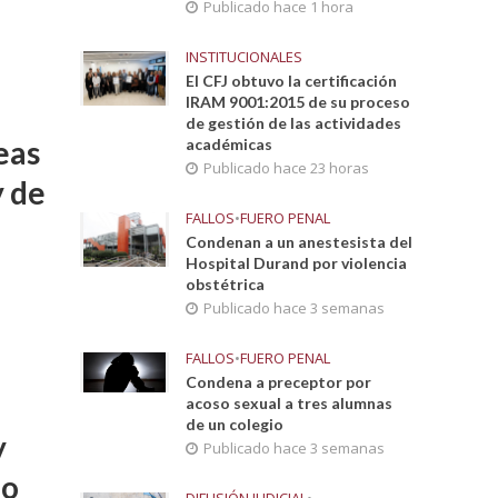
Publicado hace 1 hora
INSTITUCIONALES
El CFJ obtuvo la certificación
IRAM 9001:2015 de su proceso
de gestión de las actividades
eas
académicas
Publicado hace 23 horas
y de
FALLOS
•
FUERO PENAL
Condenan a un anestesista del
Hospital Durand por violencia
obstétrica
Publicado hace 3 semanas
FALLOS
•
FUERO PENAL
Condena a preceptor por
acoso sexual a tres alumnas
de un colegio
y
Publicado hace 3 semanas
io