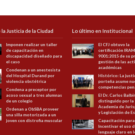
 la Justicia de la Ciudad
Lo último en Institucional
Imponen realizar un taller
El CFJ obtuvo la
de capacitación en
certificación IRAM
discapacidad diseñado para
9001:2015 de su p
el caso
gestión de las act
académicas
Condenan a un anestesista
del Hospital Durand por
Histórico: La justi
violencia obstétrica
porteña asume nu
competencias pen
Condena a preceptor por
acoso sexual a tres alumnas
El Dr. Carlos Balbí
de un colegio
distinguido por la
Academia de Juris
Ordenan a ObSBA proveer
y Legislación de E
una silla motorizada a un
joven con distrofia muscular
Capacitación para
Incentivar el uso d
lenguaje claro en 