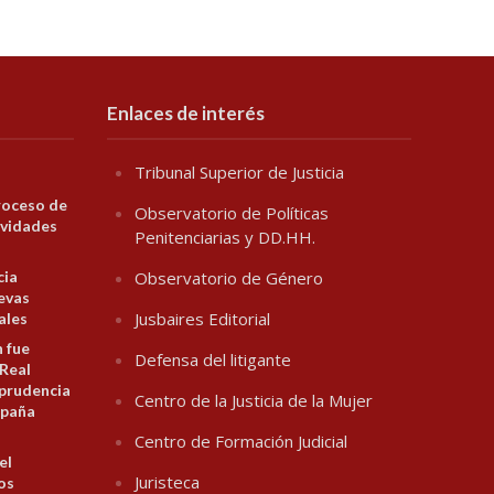
Enlaces de interés
Tribunal Superior de Justicia
roceso de
Observatorio de Políticas
ividades
Penitenciarias y DD.HH.
cia
Observatorio de Género
evas
Jusbaires Editorial
ales
n fue
Defensa del litigante
 Real
prudencia
Centro de la Justicia de la Mujer
spaña
Centro de Formación Judicial
el
Juristeca
los