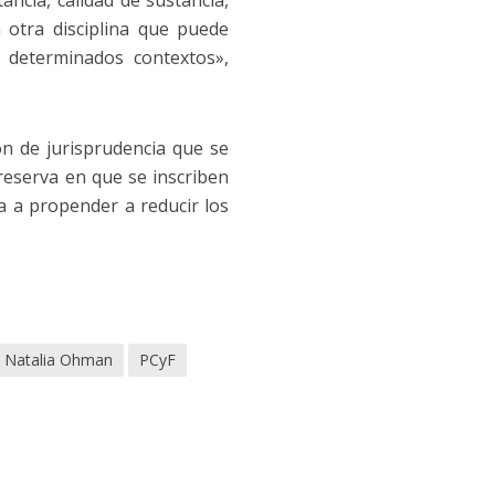
ncia, calidad de sustancia,
a otra disciplina que puede
 determinados contextos»,
ón de jurisprudencia que se
 reserva en que se inscriben
va a propender a reducir los
Natalia Ohman
PCyF