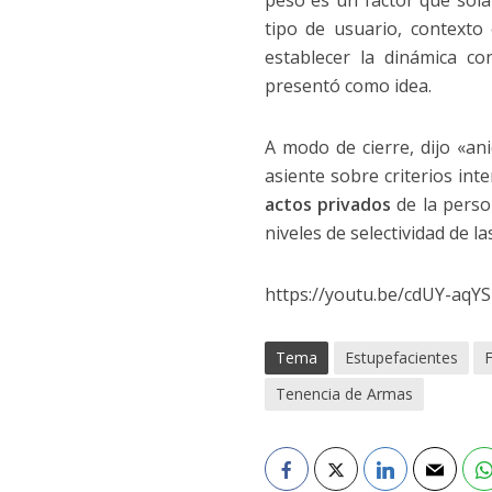
peso es un factor que sola
tipo de usuario, contexto 
establecer la dinámica c
presentó como idea.
A modo de cierre, dijo «an
asiente sobre criterios int
actos privados
de la pers
niveles de selectividad de l
https://youtu.be/cdUY-aqY
Tema
Estupefacientes
F
Tenencia de Armas