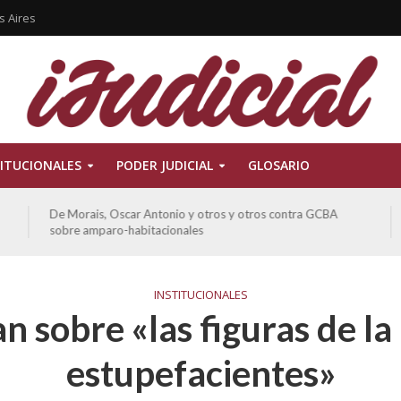
s Aires
ITUCIONALES
PODER JUDICIAL
GLOSARIO
De Morais, Oscar Antonio y otros y otros contra GCBA
sobre amparo-habitacionales
INSTITUCIONALES
 sobre «las figuras de la 
estupefacientes»