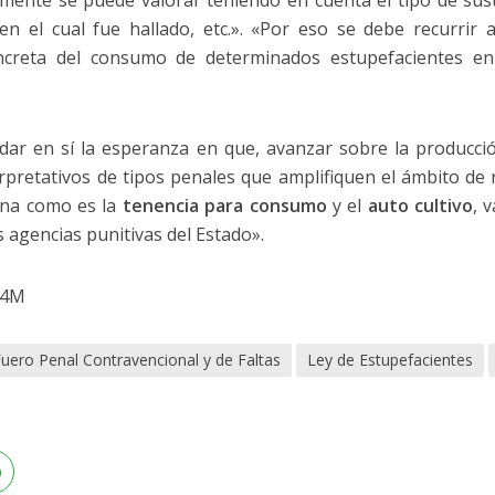
mente se puede valorar teniendo en cuenta el tipo de susta
en el cual fue hallado, etc.». «Por eso se debe recurrir 
oncreta del consumo de determinados estupefacientes en
idar en sí la esperanza en que, avanzar sobre la producci
erpretativos de tipos penales que amplifiquen el ámbito de
ona como es la
tenencia para consumo
y el
auto cultivo
, 
as agencias punitivas del Estado».
S4M
uero Penal Contravencional y de Faltas
Ley de Estupefacientes