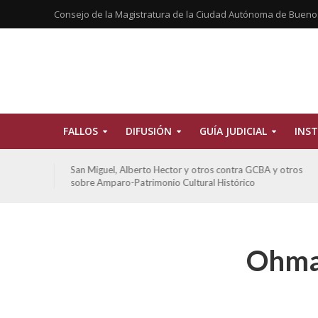
Consejo de la Magistratura de la Ciudad Autónoma de Bueno
FALLOS
DIFUSIÓN
GUÍA JUDICIAL
INST
tros
San Miguel, Alberto Hector y otros contra GCBA y otros
sobre Amparo-Patrimonio Cultural Histórico
Ohman