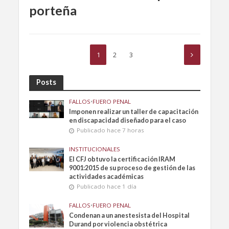
porteña
1
2
3
Posts
FALLOS
•
FUERO PENAL
Imponen realizar un taller de capacitación
en discapacidad diseñado para el caso
Publicado hace 7 horas
INSTITUCIONALES
El CFJ obtuvo la certificación IRAM
9001:2015 de su proceso de gestión de las
actividades académicas
Publicado hace 1 día
FALLOS
•
FUERO PENAL
Condenan a un anestesista del Hospital
Durand por violencia obstétrica