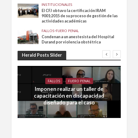
INSTITUCIONALES
El CFJ obtuvo la certificación IRAM
9001:2015 de su proceso de gestión de las
actividades académicas
FALLOS
•
FUERO PENAL
Condenan a un anestesista del Hospital
Durand por violencia obstétrica
Herald Posts Slider
FALLOS
FUERO PENAL
Imponen realizar un taller de
capacitación en discapacidad
diseñado para el caso