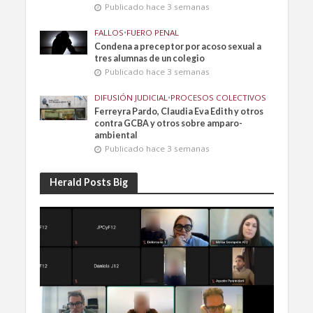
Publicado hace 3 semanas
FALLOS
•
FUERO PENAL
Condena a preceptor por acoso sexual a
tres alumnas de un colegio
Publicado hace 3 semanas
DIFUSIÓN JUDICIAL
•
PROCESOS COLECTIVOS
Ferreyra Pardo, Claudia Eva Edith y otros
contra GCBA y otros sobre amparo-
ambiental
Publicado hace 3 semanas
Herald Posts Big