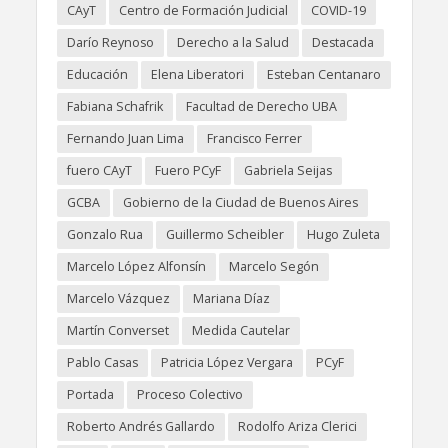
CAyT
Centro de Formación Judicial
COVID-19
Darío Reynoso
Derecho a la Salud
Destacada
Educación
Elena Liberatori
Esteban Centanaro
Fabiana Schafrik
Facultad de Derecho UBA
Fernando Juan Lima
Francisco Ferrer
fuero CAyT
Fuero PCyF
Gabriela Seijas
GCBA
Gobierno de la Ciudad de Buenos Aires
Gonzalo Rua
Guillermo Scheibler
Hugo Zuleta
Marcelo López Alfonsín
Marcelo Segón
Marcelo Vázquez
Mariana Díaz
Martín Converset
Medida Cautelar
Pablo Casas
Patricia López Vergara
PCyF
Portada
Proceso Colectivo
Roberto Andrés Gallardo
Rodolfo Ariza Clerici