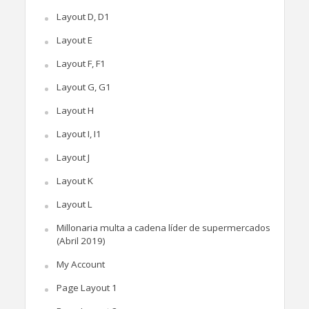
Layout D, D1
Layout E
Layout F, F1
Layout G, G1
Layout H
Layout I, I1
Layout J
Layout K
Layout L
Millonaria multa a cadena líder de supermercados
(Abril 2019)
My Account
Page Layout 1