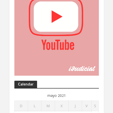
Calendar
mayo 2021
D
L
M
X
J
V
S