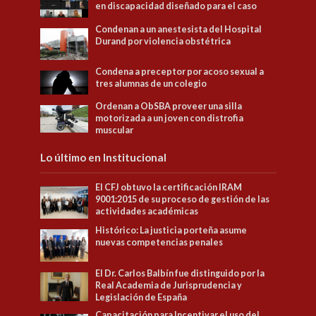
en discapacidad diseñado para el caso
Condenan a un anestesista del Hospital
Durand por violencia obstétrica
Condena a preceptor por acoso sexual a
tres alumnas de un colegio
Ordenan a ObSBA proveer una silla
motorizada a un joven con distrofia
muscular
Lo último en Institucional
El CFJ obtuvo la certificación IRAM
9001:2015 de su proceso de gestión de las
actividades académicas
Histórico: La justicia porteña asume
nuevas competencias penales
El Dr. Carlos Balbín fue distinguido por la
Real Academia de Jurisprudencia y
Legislación de España
Capacitación para Incentivar el uso del